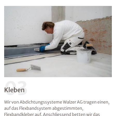
03
Kleben
Wir von Abdichtungssysteme Walzer AG tragen einen,
auf das Flexbandsystem abgestimmten,
Flexbandkleber auf. Anschliessend betten wir das