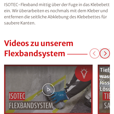
ISOTEC-Flexband mittig über der Fuge in das Klebebett
ein. Wir überarbeiten es nochmals mit dem Kleber und
entfernen die seitliche Abklebung des Klebebettes für
saubere Kanten.
Videos zu unserem
Flexbandsystem
Tiefg
wasse
Rissi
Lösu