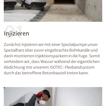
01
Injizieren
Zunächst injizieren wir mit einer Spezialpumpe unser
Spezialharz über zuvor eingebrachte Bohrkanäle und
darin montierten Injektionspackern in die Fuge. Somit
verhindern wir, dass Wasser während der eigentlichen
Abdichtung mit unserem ISOTEC-Flexbandsystem
durch das betroffene Betonbauteil treten kann.