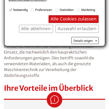
E-Mail eingeben
Notwendig
Präferenzen
Statistiken
Marketing
Alle Cookies zulassen
Alle ablehnen
Auswahl erlauben
ISOTEC-Qualität
Kostenlosen Ratgeber anfordern
Details zeigen
Bei ISOTEC kommen nur Abdichtungsstoffe zum
Voraussetzung für den Erhalt des kostenfreien
Einsatz, die nachweislich den baupraktischen
Ratgebers ist die Anmeldung zu unserem Newsletter.
Anforderungen genügen. Dies betrifft sowohl die
verwendeten Materialien, als auch die genutzte
Maschinentechnik zur Verarbeitung der
Abdichtungsstoffe.
Ihre Vorteile im Überblick