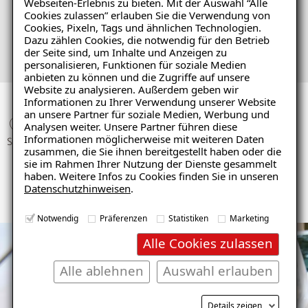
Webseiten-Erlebnis zu bieten. Mit der Auswahl “Alle
Cookies zulassen” erlauben Sie die Verwendung von
Cookies, Pixeln, Tags und ähnlichen Technologien.
Zu den Jobangeboten
Dazu zählen Cookies, die notwendig für den Betrieb
der Seite sind, um Inhalte und Anzeigen zu
personalisieren, Funktionen für soziale Medien
anbieten zu können und die Zugriffe auf unsere
Website zu analysieren. Außerdem geben wir
Informationen zu Ihrer Verwendung unserer Website
an unsere Partner für soziale Medien, Werbung und
150
1200
85
Analysen weiter. Unsere Partner führen diese
Informationen möglicherweise mit weiteren Daten
STANDOR
MITARBEITER
REGIONA
zusammen, die Sie ihnen bereitgestellt haben oder die
TE
LE
sie im Rahmen Ihrer Nutzung der Dienste gesammelt
FACHBET
haben. Weitere Infos zu Cookies finden Sie in unseren
RIEBE
Datenschutzhinweisen
.
Notwendig
Präferenzen
Statistiken
Marketing
Alle Cookies zulassen
Alle ablehnen
Auswahl erlauben
Details zeigen