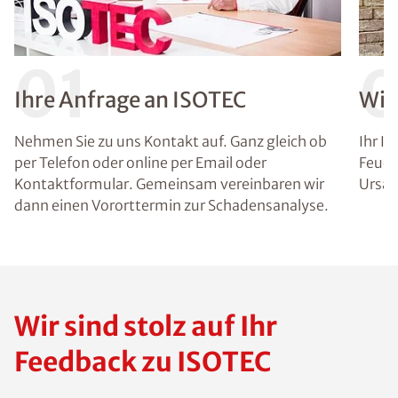
01
Ihre Anfrage an ISOTEC
Wir
Nehmen Sie zu uns Kontakt auf. Ganz gleich ob
Ihr I
per Telefon oder online per Email oder
Feuch
Kontaktformular. Gemeinsam vereinbaren wir
Ursac
dann einen Vororttermin zur Schadensanalyse.
Wir sind stolz auf Ihr
Feedback zu ISOTEC