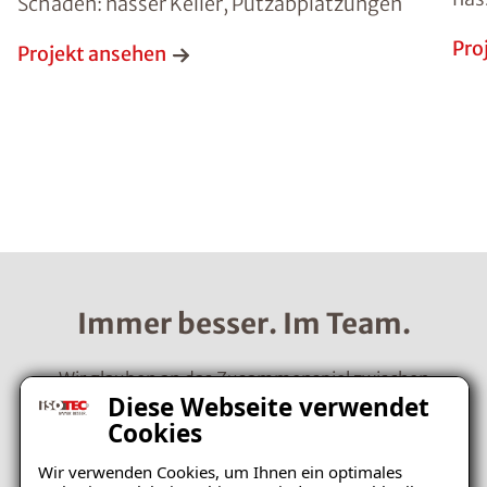
Schaden: nasser Keller, Putzabplatzungen
Pro
Projekt ansehen
Immer besser. Im Team.
Wir glauben an das Zusammenspiel zwischen
Diese Webseite verwendet
unseren Mitarbeitern und unseren Kunden. Beide
Cookies
bilden das Fundament und den Erfolg von ISOTEC.
Wir bieten dir mehr als nur einen Job, wir bieten dir
Wir verwenden Cookies, um Ihnen ein optimales
eine Zukunft.