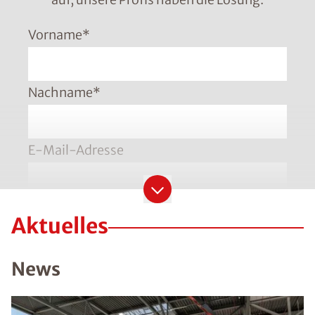
Vorname
*
Nachname
*
E-Mail-Adresse
Telefonnummer
*
Aktuelles
Bitte geben Sie die Telefonnummer im Format
+49 8001121129 ein
News
PLZ
*