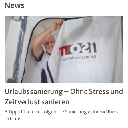
Bild hochladen
News
(Dateiformat: JPEG, TIFF, PNG oder PDF bis 50
MB)
*Pflichtangaben. Ihre Daten werden von uns stets
vertraulich behandelt.
Datenschutz
*
Datenschutzhinweis
gelesen und akzeptiert
Absenden
Urlaubssanierung – Ohne Stress und
Zeitverlust sanieren
5 Tipps für eine erfolgreiche Sanierung während Ihres
Urlaubs.