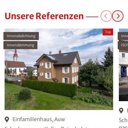
Unsere Referenzen
Top
Innenabdichtung
Inn
Innendämmung
ISO
Einfamilienhaus, Auw
Sch
nas