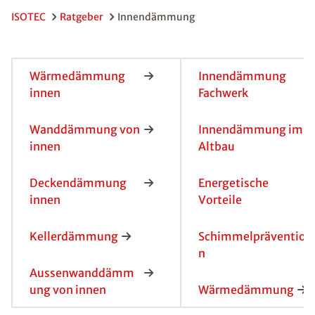
ISOTEC
Ratgeber
Innendämmung
Wärmedämmung
Innendämmung
innen
Fachwerk
Wanddämmung von
Innendämmung im
innen
Altbau
Deckendämmung
Energetische
innen
Vorteile
Kellerdämmung
Schimmelpräventio
n
Aussenwanddämm
ung von innen
Wärmedämmung