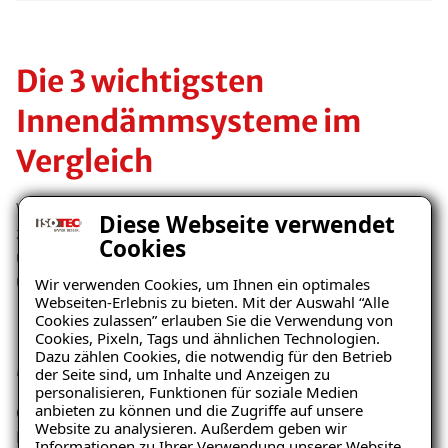
Die 3 wichtigsten
Innendämmsysteme im
Vergleich
Wir haben die drei wichtigsten Systeme
Diese Webseite verwendet
zusammengestellt, sie sich in diffusionsbremsende
Cookies
und diffusionsoffene (kapillaraktive) Systeme
unterscheiden lassen.
Wir verwenden Cookies, um Ihnen ein optimales
Webseiten-Erlebnis zu bieten. Mit der Auswahl “Alle
Cookies zulassen” erlauben Sie die Verwendung von
Innendämmung mit
Cookies, Pixeln, Tags und ähnlichen Technologien.
Dazu zählen Cookies, die notwendig für den Betrieb
Mineralwolle
der Seite sind, um Inhalte und Anzeigen zu
personalisieren, Funktionen für soziale Medien
anbieten zu können und die Zugriffe auf unsere
Glaswolle und Steinwolle verfügen über grossartige
Website zu analysieren. Außerdem geben wir
Dämmeigenschaften, jedoch kann Mineralwolle nur
Informationen zu Ihrer Verwendung unserer Website