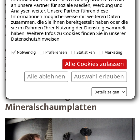
dort als Dämmstoff eingesetzt werden, wo keine
an unsere Partner für soziale Medien, Werbung und
Analysen weiter. Unsere Partner führen diese
Feuchtigkeit eindringt. Wird sie einmal feucht, verliert
Informationen möglicherweise mit weiteren Daten
sie ihre Dämmwirkung und somit ihre Effektivität.
zusammen, die Sie ihnen bereitgestellt haben oder die
Unter extrem hoher Feuchtigkeitsbelastung fällt
sie im Rahmen Ihrer Nutzung der Dienste gesammelt
haben. Weitere Infos zu Cookies finden Sie in unseren
Mineralwolle sogar in sich zusammen.
Datenschutzhinweisen
.
Glas- und Steinwolle müssen immer mit einer
Notwendig
Präferenzen
Statistiken
Marketing
sogenannten Dampfbremsfolie geschützt werden.
Alle Cookies zulassen
Dies ist nur mit fachgerechter und genauer
Verarbeitung vorzunehmen, da die Folie absolut dicht
Alle ablehnen
Auswahl erlauben
verlegt werden muss.
Details zeigen
Innendämmung mit
Mineralschaumplatten