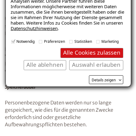
Analysen weiter. Unsere Partner führen diese
(z. B. Meeting‑IDs, IP‑Adressen).
Informationen möglicherweise mit weiteren Daten
zusammen, die Sie ihnen bereitgestellt haben oder die
sie im Rahmen Ihrer Nutzung der Dienste gesammelt
Unser berechtigtes Interesse liegt in der
haben. Weitere Infos zu Cookies finden Sie in unseren
sachgerechten Organisation, Verwaltung und
Datenschutzhinweisen
.
Dokumentation von Geschäftsbeziehungen.
Notwendig
Präferenzen
Statistiken
Marketing
Betroffene Personen haben das Recht, der
Alle Cookies zulassen
Verarbeitung auf Grundlage von Art. 6 Abs. 1 lit. f
Alle ablehnen
Auswahl erlauben
DSGVO jederzeit gemäß Art. 21 DSGVO zu
widersprechen.
Details zeigen
Speicherdauer
Personenbezogene Daten werden nur so lange
gespeichert, wie dies für die genannten Zwecke
erforderlich sind oder gesetzliche
Aufbewahrungspflichten bestehen.