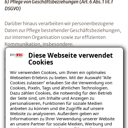
b) Pflege von Geschäftsbeziehungen (Art. 6 Abs. 1 lit. f
DSGVO)
Darüber hinaus verarbeiten wir personenbezogene
Daten zur Pflege bestehender Geschäftsbeziehungen,
zur internen Organisation sowie zur effizienten
Kommunikation, insbesondere:
Diese Webseite verwendet
geschäftliche Kontaktdaten,
Cookies
Kommunikations‑ und Korrespondenzdaten,
Wir verwenden Cookies, um Ihnen ein optimales
Webseiten-Erlebnis zu bieten. Mit der Auswahl “Alle
vertriebs‑ und projektbezogene
Cookies zulassen” erlauben Sie die Verwendung von
Zusatzinformationen (z. B. Kommunikations‑ und
Cookies, Pixeln, Tags und ähnlichen Technologien.
Dazu zählen Cookies, die notwendig für den Betrieb
Entscheidungsstil, projektbezogene Präferenzen
der Seite sind, um Inhalte und Anzeigen zu
sowie vertriebsrelevante Zusatzinformationen),
personalisieren, Funktionen für soziale Medien
jeweils mit unmittelbarem geschäftlichem Bezug,
anbieten zu können und die Zugriffe auf unsere
Website zu analysieren. Außerdem geben wir
technische Nutzungs‑ und Protokolldaten bei der
Informationen zu Ihrer Verwendung unserer Website
an unsere Partner für soziale Medien, Werbung und
Nutzung unserer IT‑ und Kommunikationssysteme