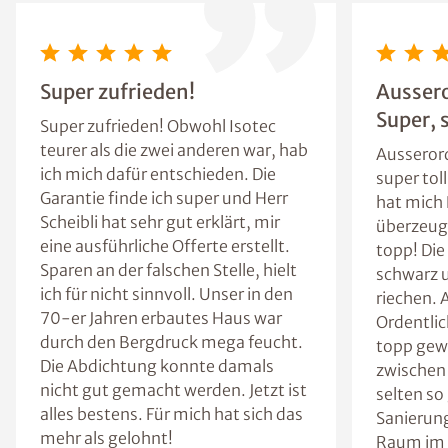
Super zufrieden!
Aussero
Super, s
Super zufrieden! Obwohl Isotec
teurer als die zwei anderen war, hab
Ausserord
ich mich dafür entschieden. Die
super tol
Garantie finde ich super und Herr
hat mich H
Scheibli hat sehr gut erklärt, mir
überzeugt
eine ausführliche Offerte erstellt.
topp! Die
Sparen an der falschen Stelle, hielt
schwarz u
ich für nicht sinnvoll. Unser in den
riechen. 
70-er Jahren erbautes Haus war
Ordentlic
durch den Bergdruck mega feucht.
topp gew
Die Abdichtung konnte damals
zwischen 
nicht gut gemacht werden. Jetzt ist
selten so
alles bestens. Für mich hat sich das
Sanierung
mehr als gelohnt!
Raum im 