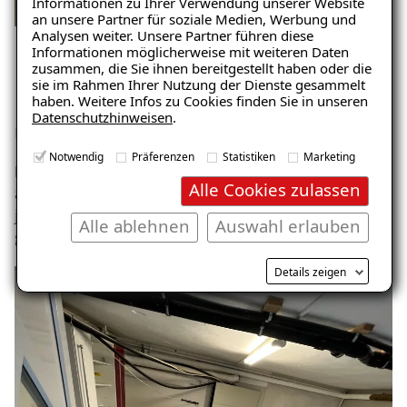
Informationen zu Ihrer Verwendung unserer Website
Feuchtigkeit“
an unsere Partner für soziale Medien, Werbung und
Analysen weiter. Unsere Partner führen diese
– jetzt kostenlos
Informationen möglicherweise mit weiteren Daten
zusammen, die Sie ihnen bereitgestellt haben oder die
herunterladen!
sie im Rahmen Ihrer Nutzung der Dienste gesammelt
Ergebnis: Keller abgedichtet
haben. Weitere Infos zu Cookies finden Sie in unseren
Datenschutzhinweisen
.
und trocken.
E-Mail eingeben
Notwendig
Präferenzen
Statistiken
Marketing
Ein dauerhaft trockener Keller, welcher nun endlich
Alle Cookies zulassen
auch als Lagerraum nutzbar ist. Der Kunde ist schon
jetzt von dem angenehmen Raumklima begeistert und
Alle ablehnen
Auswahl erlauben
geht in Zukunft nun auch wieder gerne in den Keller.
Kostenlosen Ratgeber anfordern
Details zeigen
Voraussetzung für den Erhalt des kostenfreien
Ratgebers ist die Anmeldung zu unserem Newsletter.