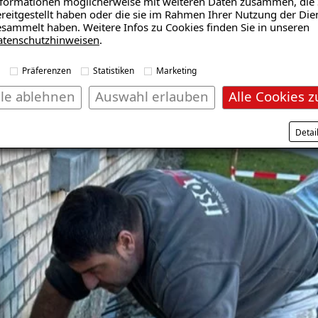
formationen möglicherweise mit weiteren Daten zusammen, die 
reitgestellt haben oder die sie im Rahmen Ihrer Nutzung der Die
sammelt haben. Weitere Infos zu Cookies finden Sie in unseren
atenschutzhinweisen
.
die Bausubstanz mit unserer ISOTEC-Horizontalsperre abge
Präferenzen
Statistiken
Marketing
lle ablehnen
Auswahl erlauben
Alle Cookies z
Detai