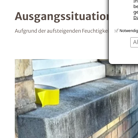
In
be
ge
Ausgangssituation
D
Aufgrund der aufsteigenden Feuchtigkeit haben wir 
Notwendig
A