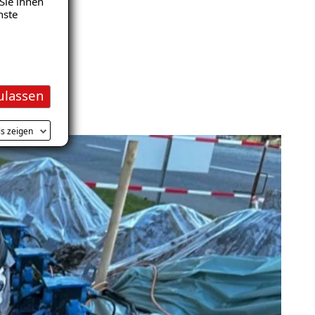
Sie ihnen
nste
dichtet.
ulassen
ls zeigen