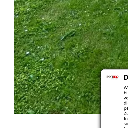
D
Wi
bi
vo
di
pe
Zu
In
so