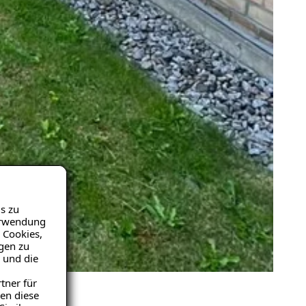
s zu
Verwendung
 Cookies,
igen zu
 und die
tner für
en diese