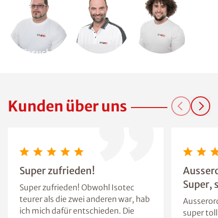
Wir suchen
Dich!
Kunden über uns
Super zufrieden!
Aussero
Super, s
Super zufrieden! Obwohl Isotec
teurer als die zwei anderen war, hab
Ausserord
ich mich dafür entschieden. Die
super tol