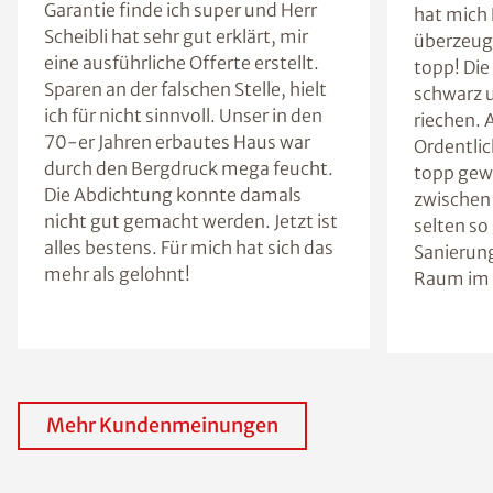
Garantie finde ich super und Herr
hat mich H
Scheibli hat sehr gut erklärt, mir
überzeugt
eine ausführliche Offerte erstellt.
topp! Die
Sparen an der falschen Stelle, hielt
schwarz u
ich für nicht sinnvoll. Unser in den
riechen. 
70-er Jahren erbautes Haus war
Ordentlic
durch den Bergdruck mega feucht.
topp gew
Die Abdichtung konnte damals
zwischen 
nicht gut gemacht werden. Jetzt ist
selten so
alles bestens. Für mich hat sich das
Sanierung
mehr als gelohnt!
Raum im 
Mehr Kundenmeinungen