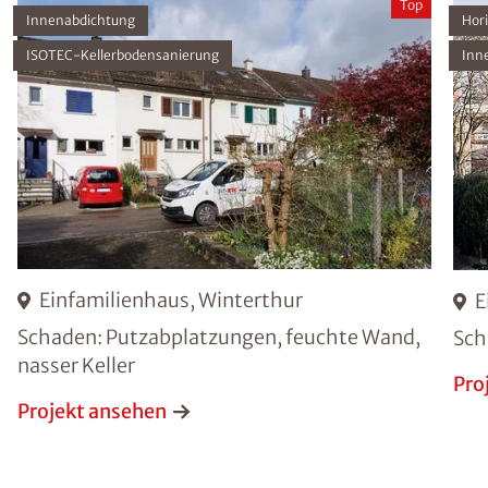
Top
Innenabdichtung
Hor
ISOTEC-Kellerbodensanierung
Inn
Einfamilienhaus, Winterthur
E
Schaden: Putzabplatzungen, feuchte Wand,
Sch
nasser Keller
Pro
Projekt ansehen