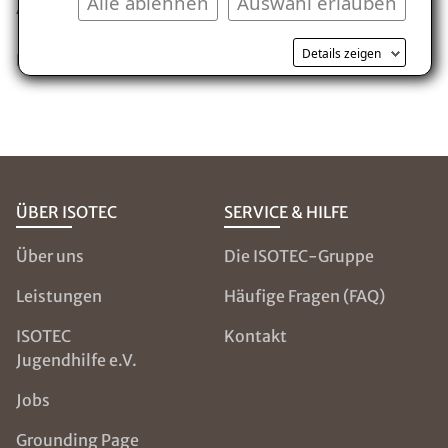
Alle ablehnen
Auswahl erlauben
Abonniere unseren Podcast!
Details zeigen
Folge
hier
ansehen!
ÜBER ISOTEC
SERVICE & HILFE
Über uns
Die ISOTEC-Gruppe
Leistungen
Häufige Fragen (FAQ)
ISOTEC
Kontakt
Jugendhilfe e.V.
Jobs
Grounding Page