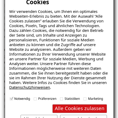
Cookies
In dieser Folge spricht unser Host Marcel mit Horst
Wir verwenden Cookies, um Ihnen ein optimales
Becker, dem Gründer und Geschäftsführer von ISOTEC.
Webseiten-Erlebnis zu bieten. Mit der Auswahl “Alle
Horst teilt seine persönliche Gründungsgeschichte,
Cookies zulassen” erlauben Sie die Verwendung von
spricht über die Herausforderungen und Chancen als
Cookies, Pixeln, Tags und ähnlichen Technologien.
Dazu zählen Cookies, die notwendig für den Betrieb
Unternehmer und gibt wertvolle Einblicke in die
der Seite sind, um Inhalte und Anzeigen zu
Gründungsmentalität in Deutschland. 💡
personalisieren, Funktionen für soziale Medien
🔥 Das erwartet euch:
anbieten zu können und die Zugriffe auf unsere
Website zu analysieren. Außerdem geben wir
👉 Wie hat Horst angefangen und was waren seine
Informationen zu Ihrer Verwendung unserer Website
größten Learnings?
an unsere Partner für soziale Medien, Werbung und
👉 Welche Fragen solltest du dir stellen, um
Analysen weiter. Unsere Partner führen diese
Informationen möglicherweise mit weiteren Daten
herauszufinden, ob Gründung der richtige Weg für dich
zusammen, die Sie ihnen bereitgestellt haben oder die
ist?
sie im Rahmen Ihrer Nutzung der Dienste gesammelt
👉 Die Vorteile des Unternehmertums und worauf du
haben. Weitere Infos zu Cookies finden Sie in unseren
Datenschutzhinweisen
.
unbedingt vorbereitet sein solltest.
👉 Tipps direkt aus der Praxis für alle Gründer!
Notwendig
Präferenzen
Statistiken
Marketing
Diese Episode ist ein Muss für alle, die vom Traum zur
Realität übergehen wollen.
Alle Cookies zulassen