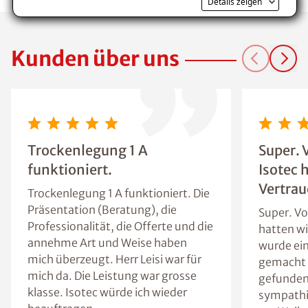
Details zeigen
Kunden über uns
Trockenlegung 1 A
Super. 
funktioniert.
Isotec 
Vertrau
Trockenlegung 1 A funktioniert. Die
Präsentation (Beratung), die
Super. Vo
Professionalität, die Offerte und die
hatten wi
annehme Art und Weise haben
wurde ein
mich überzeugt. Herr Leisi war für
gemacht 
mich da. Die Leistung war grosse
gefunden.
klasse. Isotec würde ich wieder
sympathi