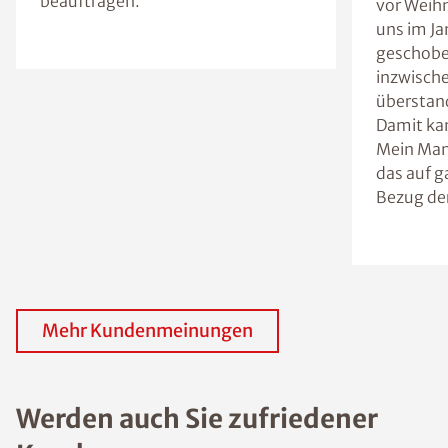
beauftragen.
vor Weih
uns im J
geschoben
inzwische
überstand
Damit kan
Mein Man
das auf ga
Bezug der
Mehr Kundenmeinungen
Werden auch Sie zufriedener