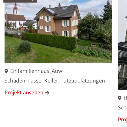
Einfamilienhaus, Auw
Schaden: nasser Keller, Putzabplatzungen
Projekt ansehen
H
Sch
Pro