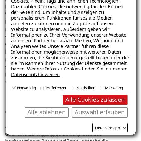
Cookies, Pixeln, Tags und ähnlichen Technologien.
Dazu zählen Cookies, die notwendig für den Betrieb
Hausbesitzer neue Wohnfläche und steigern somit den
der Seite sind, um Inhalte und Anzeigen zu
Wert ihrer Immobilie
. Auch die Ansprüche an die
personalisieren, Funktionen für soziale Medien
Lagerung haben sich geändert. Kellerräume werden
anbieten zu können und die Zugriffe auf unsere
Website zu analysieren. Außerdem geben wir
nicht nur für die Lagerung von Lebensmitteln
Ratgeber „Sofort-Tipps gegen
Informationen zu Ihrer Verwendung unserer Website
verwendet, sondern auch feuchteempfindliche
Feuchtigkeit“
an unsere Partner für soziale Medien, Werbung und
Gegenstände, wie Kartons oder Kleidung werden
Analysen weiter. Unsere Partner führen diese
– jetzt kostenlos
Informationen möglicherweise mit weiteren Daten
heutzutage oft im Keller gelagert. Kellerböden, die
zusammen, die Sie ihnen bereitgestellt haben oder die
herunterladen!
noch nicht in Form einer Betonbodenplatte gesetzt
sie im Rahmen Ihrer Nutzung der Dienste gesammelt
sind, verhindern aufgrund ihrer kapillaren
haben. Weitere Infos zu Cookies finden Sie in unseren
Datenschutzhinweisen
.
Durchfeuchtung die Lagerung von
feuchteempfindlichen Gegenständen.
E-Mail eingeben
Notwendig
Präferenzen
Statistiken
Marketing
Ursache: Seitlich
Alle Cookies zulassen
eindringende Feuchtigkeit
Alle ablehnen
Auswahl erlauben
Auch bei Objekten, die nach 1970 gebaut wurden und
Kostenlosen Ratgeber anfordern
Details zeigen
über eine durchgängige Bodenplatte aus