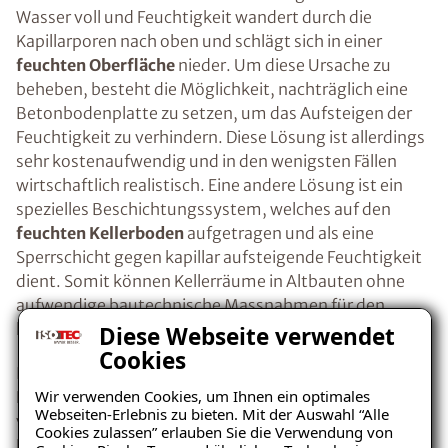
Wasser voll und Feuchtigkeit wandert durch die
Kapillarporen nach oben und schlägt sich in einer
feuchten Oberfläche
nieder. Um diese Ursache zu
beheben, besteht die Möglichkeit, nachträglich eine
Betonbodenplatte zu setzen, um das Aufsteigen der
Feuchtigkeit zu verhindern. Diese Lösung ist allerdings
sehr kostenaufwendig und in den wenigsten Fällen
wirtschaftlich realistisch. Eine andere Lösung ist ein
spezielles Beschichtungssystem, welches auf den
feuchten Kellerboden
aufgetragen und als eine
Sperrschicht gegen kapillar aufsteigende Feuchtigkeit
dient. Somit können Kellerräume in Altbauten ohne
aufwendige bautechnische Massnahmen für den
heutigen Nutzungsstandard aufbereitet werden.
Diese Webseite verwendet
Cookies
In der heutigen Zeit haben sich die
Wir verwenden Cookies, um Ihnen ein optimales
Nutzungsmöglichkeiten von Kellerräumen stark
Webseiten-Erlebnis zu bieten. Mit der Auswahl “Alle
verändert und erweitert. Durch die Nutzung der
Cookies zulassen” erlauben Sie die Verwendung von
Kellerräume als Hobby- oder Wohnraum gewinnen