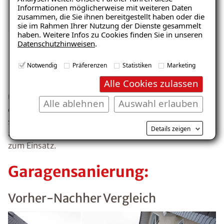
Mehr erfahren
– jetzt kostenlos
Informationen möglicherweise mit weiteren Daten
zusammen, die Sie ihnen bereitgestellt haben oder die
herunterladen!
sie im Rahmen Ihrer Nutzung der Dienste gesammelt
haben. Weitere Infos zu Cookies finden Sie in unseren
Datenschutzhinweisen
.
E-Mail eingeben
Notwendig
Präferenzen
Statistiken
Marketing
ISOTEC-Qualität
Alle Cookies zulassen
Umfangreich geprüft – unabhängig bestätigt. Die bei
Alle ablehnen
Auswahl erlauben
der ISOTEC-Garagensanierung eingesetzten Produkte
sind zertifiziert, diffusionsfähig und kommen
Kostenlosen Ratgeber anfordern
Details zeigen
aufgrund der hohen Belastbarkeit auch in Tiefgaragen
zum Einsatz.
Voraussetzung für den Erhalt des kostenfreien
Ratgebers ist die Anmeldung zu unserem Newsletter.
Garagensanierung:
Vorher-Nachher Vergleich