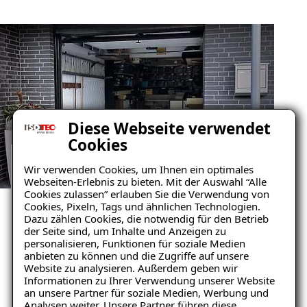
Diese Webseite verwendet
Cookies
Wir verwenden Cookies, um Ihnen ein optimales
GARAGENSANIERUNG REFERENZEN
Webseiten-Erlebnis zu bieten. Mit der Auswahl “Alle
Cookies zulassen” erlauben Sie die Verwendung von
ANSEHEN
Cookies, Pixeln, Tags und ähnlichen Technologien.
Unsere zufriedenen
Dazu zählen Cookies, die notwendig für den Betrieb
der Seite sind, um Inhalte und Anzeigen zu
Kunden im Raum
personalisieren, Funktionen für soziale Medien
anbieten zu können und die Zugriffe auf unsere
Andelfingen
Website zu analysieren. Außerdem geben wir
Ratgeber „Sofort-Tipps gegen
Informationen zu Ihrer Verwendung unserer Website
Feuchtigkeit“
an unsere Partner für soziale Medien, Werbung und
Analysen weiter. Unsere Partner führen diese