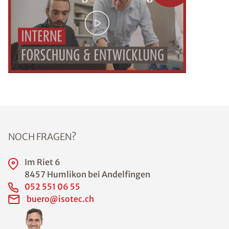
NOCH FRAGEN?
Im Riet 6
8457 Humlikon bei Andelfingen
052 551 06 55
buero@isotec.ch