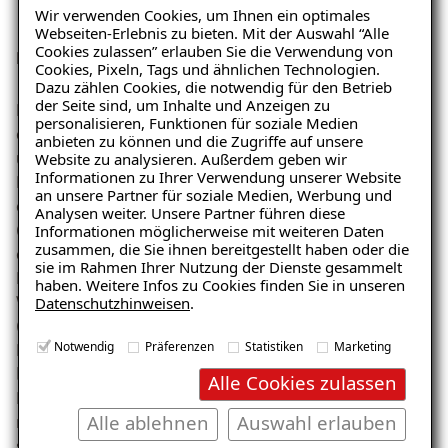
Wir verwenden Cookies, um Ihnen ein optimales
Webseiten-Erlebnis zu bieten. Mit der Auswahl “Alle
Cookies zulassen” erlauben Sie die Verwendung von
Drainageschlauch: Farbe
Cookies, Pixeln, Tags und ähnlichen Technologien.
Dazu zählen Cookies, die notwendig für den Betrieb
der Seite sind, um Inhalte und Anzeigen zu
Die Farbe eines Drainageschlauches spielt nicht nur
personalisieren, Funktionen für soziale Medien
eine optische Rolle. Im Gegenteil. Viele Hersteller
anbieten zu können und die Zugriffe auf unsere
unterscheiden Drainageschläuche aufgrund ihrer
Website zu analysieren. Außerdem geben wir
Ratgeber „Wann hilft eine
Informationen zu Ihrer Verwendung unserer Website
Flexibilität durch unterschiedliche Farben. So wird für
Drainage“
an unsere Partner für soziale Medien, Werbung und
eine Drainage rund ums Haus eine andere Flexibilität
Analysen weiter. Unsere Partner führen diese
– jetzt kostenlos
(Farbe) wie für eine Drainage in Grünflächen
Informationen möglicherweise mit weiteren Daten
zusammen, die Sie ihnen bereitgestellt haben oder die
herunterladen!
empfohlen. Die Flexibilität des jeweiligen
sie im Rahmen Ihrer Nutzung der Dienste gesammelt
Drainageschlauches erkennt man bereits an der Art der
haben. Weitere Infos zu Cookies finden Sie in unseren
Ware. So sind Drainageschläuche aus Rollenware
Datenschutzhinweisen
.
(gelbe Drainageschläuche) viel flexibler als
E-Mail eingeben
Notwendig
Präferenzen
Statistiken
Marketing
Drainageschläuche aus Stangenware (orange oder
blau). So hat die Flexibilität ebenfalls Einfluss auf den
Alle Cookies zulassen
Einsatzzweck der Drainageschläuche. Bei Drainage
Alle ablehnen
Auswahl erlauben
rund um Haus sollten Sie stets auf Stangenware
setzen.