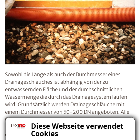
Sowohl die Länge als auch der Durchmesser eines
Drainageschlauches ist abhängig von der zu
entwässernden Fläche und der durchschnittlichen
Wassermenge die durch das Drainagesystem laufen
wird. Grundsätzlich werden Drainageschläuche mit
einem Durchmesser von 50-200 DN angeboten. Alle
Grössen, die sich unter diesem Richtwert befinden sind
Diese Webseite verwendet
für eine ordnungsgemäss ausgeführte Drainage nicht
Cookies
empfehlenswert.