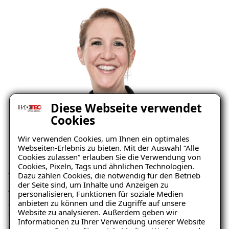
Diese Webseite verwendet
Cookies
Wir verwenden Cookies, um Ihnen ein optimales
Webseiten-Erlebnis zu bieten. Mit der Auswahl “Alle
Cookies zulassen” erlauben Sie die Verwendung von
Cookies, Pixeln, Tags und ähnlichen Technologien.
Dazu zählen Cookies, die notwendig für den Betrieb
Tamara Benoni ist zuständig für die administrative
der Seite sind, um Inhalte und Anzeigen zu
Auftragsabwicklung. Auch zu ihrem Aufgabenbereich
personalisieren, Funktionen für soziale Medien
gehört das Vereinbaren der 1. Termine und das
anbieten zu können und die Zugriffe auf unsere
Website zu analysieren. Außerdem geben wir
Disponieren der Projekte. Ihre freundliche und
Informationen zu Ihrer Verwendung unserer Website
aufgestellte Art lässt sich im Team und am Telefon gut