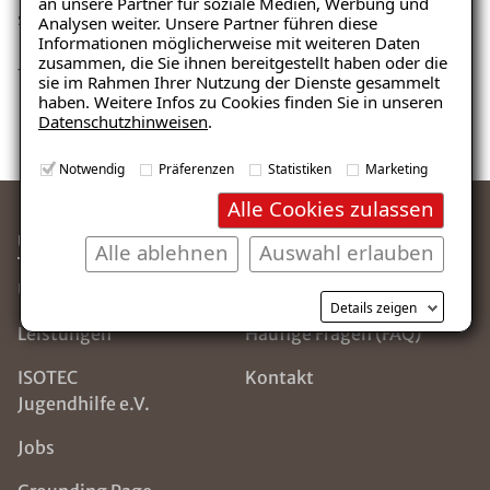
an unsere Partner für soziale Medien, Werbung und
spüren.
Analysen weiter. Unsere Partner führen diese
Informationen möglicherweise mit weiteren Daten
zusammen, die Sie ihnen bereitgestellt haben oder die
Toll, dass du in unserem Team bist!
sie im Rahmen Ihrer Nutzung der Dienste gesammelt
haben. Weitere Infos zu Cookies finden Sie in unseren
Datenschutzhinweisen
.
Notwendig
Präferenzen
Statistiken
Marketing
Alle Cookies zulassen
ÜBER ISOTEC
SERVICE & HILFE
Alle ablehnen
Auswahl erlauben
Über uns
Die ISOTEC-Gruppe
Details zeigen
Leistungen
Häufige Fragen (FAQ)
ISOTEC
Kontakt
Jugendhilfe e.V.
Jobs