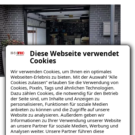
Diese Webseite verwendet
Cookies
Wir verwenden Cookies, um Ihnen ein optimales
GARAGENSANIERUNG REFERENZEN
Webseiten-Erlebnis zu bieten. Mit der Auswahl “Alle
ANSEHEN
Cookies zulassen” erlauben Sie die Verwendung von
Cookies, Pixeln, Tags und ähnlichen Technologien.
Unsere zufriedenen
Dazu zählen Cookies, die notwendig für den Betrieb
der Seite sind, um Inhalte und Anzeigen zu
Kunden im Raum
personalisieren, Funktionen für soziale Medien
anbieten zu können und die Zugriffe auf unsere
Oberkirch
Website zu analysieren. Außerdem geben wir
Ratgeber „Sofort-Tipps gegen
Informationen zu Ihrer Verwendung unserer Website
Feuchtigkeit“
an unsere Partner für soziale Medien, Werbung und
Mehr erfahren
Analysen weiter. Unsere Partner führen diese