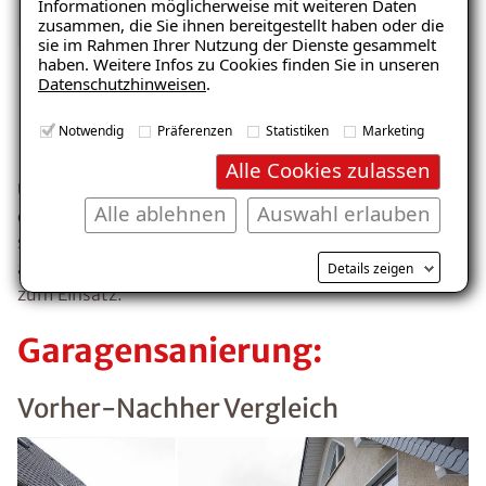
– jetzt kostenlos
Informationen möglicherweise mit weiteren Daten
zusammen, die Sie ihnen bereitgestellt haben oder die
herunterladen!
sie im Rahmen Ihrer Nutzung der Dienste gesammelt
haben. Weitere Infos zu Cookies finden Sie in unseren
Datenschutzhinweisen
.
ISOTEC-Qualität
E-Mail eingeben
Notwendig
Präferenzen
Statistiken
Marketing
Alle Cookies zulassen
Umfangreich geprüft – unabhängig bestätigt. Die bei
Alle ablehnen
Auswahl erlauben
der ISOTEC-Garagensanierung eingesetzten Produkte
sind zertifiziert, diffusionsfähig und kommen
Kostenlosen Ratgeber anfordern
aufgrund der hohen Belastbarkeit auch in Tiefgaragen
Details zeigen
zum Einsatz.
Voraussetzung für den Erhalt des kostenfreien
Garagensanierung:
Ratgebers ist die Anmeldung zu unserem Newsletter.
Vorher-Nachher Vergleich