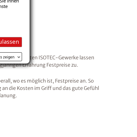
Sie ihnen
nste
is
ulassen
ls zeigen
se zu: Die meisten ISOTEC-Gewerke lassen
gjährigen Erfahrung Festpreise zu.
erall, wo es möglich ist, Festpreise an. So
 an die Kosten im Griff und das gute Gefühl
Planung.