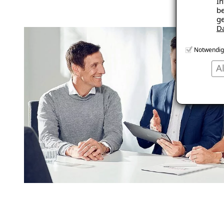
In
be
ge
D
Notwendig
A