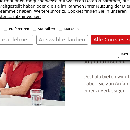
formationen möglicherweise mit weiteren Daten zusammen, die 
reitgestellt haben oder die sie im Rahmen Ihrer Nutzung der Die
sammelt haben. Weitere Infos zu Cookies finden Sie in unseren
atenschutzhinweisen
.
Präferenzen
Statistiken
Marketing
Festpre
lle ablehnen
Auswahl erlauben
Alle Cookies z
Detai
Wir sichern Festprei
aufgrund unserer lan
Deshalb bieten wir üb
haben Sie von Anfang
einer zuverlässigen 