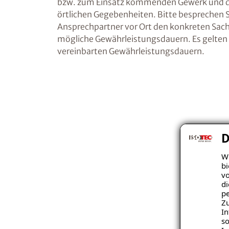
bzw. zum Einsatz kommenden Gewerk und de
örtlichen Gegebenheiten. Bitte besprechen 
Ansprechpartner vor Ort den konkreten Sac
mögliche Gewährleistungsdauern. Es gelten 
vereinbarten Gewährleistungsdauern.
D
Wi
bi
vo
di
pe
Zu
In
so