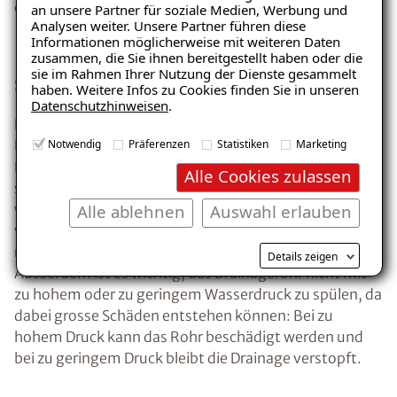
ebenfalls fest.
an unsere Partner für soziale Medien, Werbung und
Analysen weiter. Unsere Partner führen diese
Informationen möglicherweise mit weiteren Daten
Hilfe vom Fachmann - Drainage
zusammen, die Sie ihnen bereitgestellt haben oder die
sie im Rahmen Ihrer Nutzung der Dienste gesammelt
spülen
haben. Weitere Infos zu Cookies finden Sie in unseren
Datenschutzhinweisen
.
Die Veränderung des Klimas hat auch in unserer
Notwendig
Präferenzen
Statistiken
Marketing
Klimazone für extremere Niederschläge gesorgt.
Dadurch werden die Drainagen öfter beansprucht und
Alle Cookies zulassen
sollten mindestens einmal im Jahr durchgespült
Alle ablehnen
Auswahl erlauben
werden, damit sie nicht verstopfen. Allerdings ist es in
vielen Fällen nicht ratsam die Drainagerohre selbst zu
reinigen, da dazu eine Fachausrüstung benötigt wird.
Details zeigen
Ausserdem ist es wichtig, das Drainagerohr nicht mit
zu hohem oder zu geringem Wasserdruck zu spülen, da
dabei grosse Schäden entstehen können: Bei zu
hohem Druck kann das Rohr beschädigt werden und
bei zu geringem Druck bleibt die Drainage verstopft.