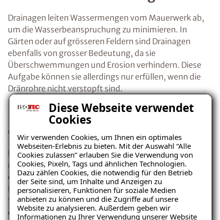
Drainagen leiten Wassermengen vom Mauerwerk ab,
um die Wasserbeanspruchung zu minimieren. In
Gärten oder auf grösseren Feldern sind Drainagen
ebenfalls von grosser Bedeutung, da sie
Überschwemmungen und Erosion verhindern. Diese
Aufgabe können sie allerdings nur erfüllen, wenn die
Dränrohre nicht verstopft sind.
Diese Webseite verwendet
Drainage verstopft – Wie kann
Cookies
das passieren?
Wir verwenden Cookies, um Ihnen ein optimales
Webseiten-Erlebnis zu bieten. Mit der Auswahl “Alle
Drainagen ohne Filter verstopfen manchmal auch trotz
Cookies zulassen” erlauben Sie die Verwendung von
Cookies, Pixeln, Tags und ähnlichen Technologien.
regelmässigem Spülen. Verschiedene Faktoren können
Dazu zählen Cookies, die notwendig für den Betrieb
dafür verantwortlich sein. Wurzeln z.B. können in das
der Seite sind, um Inhalte und Anzeigen zu
Drainagerohr einwachsen und den Kanal verstopfen.
personalisieren, Funktionen für soziale Medien
anbieten zu können und die Zugriffe auf unsere
Sand, Blätter, Zweige, Dreck und Schlamm werden mit
Website zu analysieren. Außerdem geben wir
dem Wasser in das Rohr gespült und setzen sich dort
Informationen zu Ihrer Verwendung unserer Website