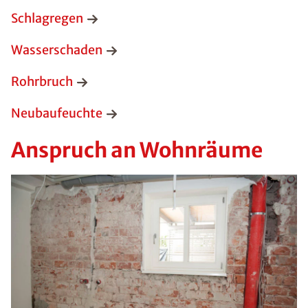
Schlagregen
Wasserschaden
Rohrbruch
Neubaufeuchte
Anspruch an Wohnräume