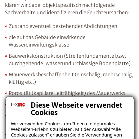
klären wir dabei objektspezifisch nachfolgende
Sachverhalte und identifizieren die Feuchteursachen:
Zustand eventuell bestehender Abdichtungen
die auf das Gebäude einwirkende
Wassereinwirkungsklasse
Bauwerkskonstruktion (Streifenfundamente bzw.
durchgehende, wasserundurchlässige Bodenplatte)
Mauerwerksbeschaffenheit (einschalig, mehrschalig,
klüftig etc.)
Porosität (kapillare Leitfähigkeit) des Mauerwerks
Diese Webseite verwendet
Gehalt an bauschädlichen Salzen
Cookies
Wärmedämmwert der vorhandenen
Aussenwandkonstruktion
Wir verwenden Cookies, um Ihnen ein optimales
Webseiten-Erlebnis zu bieten. Mit der Auswahl “Alle
nutzerbedingtes Raumklima und Lüftungsverhalten
Cookies zulassen” erlauben Sie die Verwendung von