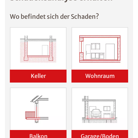
Wo befindet sich der Schaden?
Keller
Wohnraum
Balkon
Garage/Boden