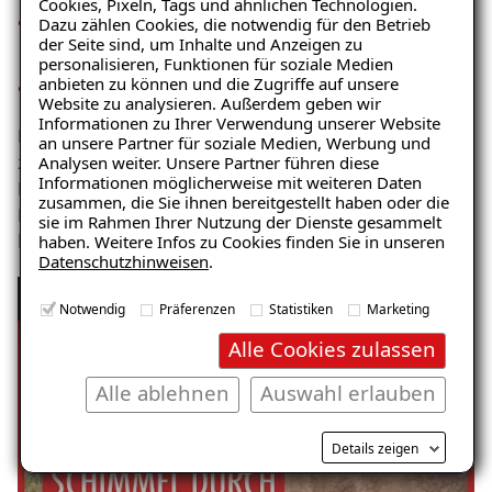
Cookies, Pixeln, Tags und ähnlichen Technologien.
Baustofffeuchte bzw. jahreszeitlich bedingte
Dazu zählen Cookies, die notwendig für den Betrieb
der Seite sind, um Inhalte und Anzeigen zu
Schwankungen der Baustofffeuchte
personalisieren, Funktionen für soziale Medien
anbieten zu können und die Zugriffe auf unsere
Zustand wasserführender Leitungen (Leckagen etc.)
Website zu analysieren. Außerdem geben wir
Ratgeber „Sofort-Tipps gegen
Informationen zu Ihrer Verwendung unserer Website
Es gibt verschiedene Arten von Feuchtigkeit. Hier
Feuchtigkeit“
an unsere Partner für soziale Medien, Werbung und
Analysen weiter. Unsere Partner führen diese
zeigen und erklären wir seitlich eindringende Feuchte.
– jetzt kostenlos
Informationen möglicherweise mit weiteren Daten
Ein häufiges Problem bei Kellerwänden, die sich in
zusammen, die Sie ihnen bereitgestellt haben oder die
herunterladen!
Form von Salzausblühungen, Putzabplatzungen, bis
sie im Rahmen Ihrer Nutzung der Dienste gesammelt
haben. Weitere Infos zu Cookies finden Sie in unseren
hin zur Schimmelpilzbildung zeigen.
Datenschutzhinweisen
.
Ursachen von Feuchtigkeit und Schimmel:
E-Mail eingeben
Notwendig
Präferenzen
Statistiken
Marketing
Seitlich eindringende Feuchtigkeit
Alle Cookies zulassen
Alle ablehnen
Auswahl erlauben
Kostenlosen Ratgeber anfordern
Details zeigen