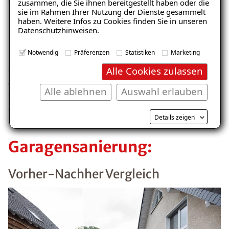
zusammen, die Sie ihnen bereitgestellt haben oder die
herunterladen!
sie im Rahmen Ihrer Nutzung der Dienste gesammelt
haben. Weitere Infos zu Cookies finden Sie in unseren
Datenschutzhinweisen
.
ISOTEC-Qualität
E-Mail eingeben
Notwendig
Präferenzen
Statistiken
Marketing
Alle Cookies zulassen
Umfangreich geprüft – unabhängig bestätigt. Die bei
der ISOTEC-Garagensanierung eingesetzten Produkte
Alle ablehnen
Auswahl erlauben
sind zertifiziert, diffusionsfähig und kommen
aufgrund der hohen Belastbarkeit auch in Tiefgaragen
Kostenlosen Ratgeber anfordern
Details zeigen
zum Einsatz.
Garagensanierung:
Voraussetzung für den Erhalt des kostenfreien
Ratgebers ist die Anmeldung zu unserem Newsletter.
Vorher-Nachher Vergleich