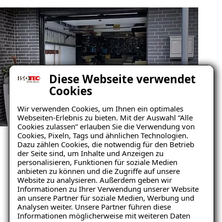
Diese Webseite verwendet
Cookies
Wir verwenden Cookies, um Ihnen ein optimales
Webseiten-Erlebnis zu bieten. Mit der Auswahl “Alle
GARAGENSANIERUNG REFERENZEN
Cookies zulassen” erlauben Sie die Verwendung von
ANSEHEN
Cookies, Pixeln, Tags und ähnlichen Technologien.
Dazu zählen Cookies, die notwendig für den Betrieb
Unsere zufriedenen
der Seite sind, um Inhalte und Anzeigen zu
personalisieren, Funktionen für soziale Medien
Kunden im Raum Bern
anbieten zu können und die Zugriffe auf unsere
Website zu analysieren. Außerdem geben wir
Ratgeber „Sofort-Tipps gegen
Informationen zu Ihrer Verwendung unserer Website
Mehr erfahren
Feuchtigkeit“
an unsere Partner für soziale Medien, Werbung und
Analysen weiter. Unsere Partner führen diese
– jetzt kostenlos
Informationen möglicherweise mit weiteren Daten