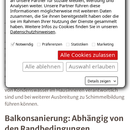
an unsere Partner für soziale Medien, Werbung und
– jetzt kostenlos
Analysen weiter. Unsere Partner führen diese
Informationen möglicherweise mit weiteren Daten
herunterladen!
zusammen, die Sie ihnen bereitgestellt haben oder die
sie im Rahmen Ihrer Nutzung der Dienste gesammelt
Zeichnung: Wärmebrücke bei Balkonbetonplatten
haben. Weitere Infos zu Cookies finden Sie in unseren
Datenschutzhinweisen
.
Vor allem bei Altbauten ist der Balkon häufig eine
E-Mail eingeben
auskragende Betonplatte, die in vielen Fällen nicht von
Notwendig
Präferenzen
Statistiken
Marketing
der Geschossdecke abgekoppelt ist. Sprich, die
Alle Cookies zulassen
Balkonplatte ist lediglich eine Verlängerung der
Raumdecke nach aussen. Dadurch, dass die
Alle ablehnen
Auswahl erlauben
Betonplatte durchgängig nach aussen führt,
entstehen im Übergangsbereich an der Innenwand,
Kostenlosen Ratgeber anfordern
Details zeigen
sogenannte Wärmebrücken, die für die Entstehung
von Kondenswasser im Hausinneren verantwortlich
Voraussetzung für den Erhalt des kostenfreien
sind und bei weiterer Ausbreitung zu Schimmelbildung
Ratgebers ist die Anmeldung zu unserem Newsletter.
führen können.
Balkonsanierung: Abhängig von
den Randbedingungen