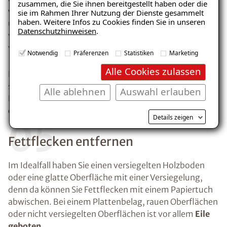
zusammen, die Sie ihnen bereitgestellt haben oder die
werden sollte. Dadurch kann verhindert werden, dass
sie im Rahmen Ihrer Nutzung der Dienste gesammelt
haben. Weitere Infos zu Cookies finden Sie in unseren
überschüssiges Giesswasser die Oberflächen
Datenschutzhinweisen
.
verschmutzt und sich
organischen Materialen
in ggf.
E-Mail eingeben
vorhandenen rauen Oberflächen ansammeln.
Notwendig
Präferenzen
Statistiken
Marketing
Alle Cookies zulassen
Bei der Nutzung von Holzkohlegrills auf dem Balkon
sollte keine glühende Kohle auf die Oberfläche gelangt.
Alle ablehnen
Auswahl erlauben
Dadurch kann es zu Verfärbungen oder
Beschädigung
Kostenlosen Ratgeber anfordern
der Nutzschicht
kommen.
Details zeigen
05
Voraussetzung für den Erhalt des kostenfreien
Fettflecken entfernen
Ratgebers ist die Anmeldung zu unserem Newsletter.
Im Idealfall haben Sie einen versiegelten Holzboden
oder eine glatte Oberfläche mit einer Versiegelung,
denn da können Sie Fettflecken mit einem Papiertuch
abwischen. Bei einem Plattenbelag, rauen Oberflächen
oder nicht versiegelten Oberflächen ist vor allem
Eile
geboten
.