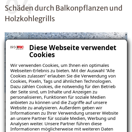
04
Schäden durch Balkonpflanzen und
Holzkohlegrills
Diese Webseite verwendet
Cookies
Wir verwenden Cookies, um Ihnen ein optimales
Webseiten-Erlebnis zu bieten. Mit der Auswahl “Alle
Cookies zulassen” erlauben Sie die Verwendung von
Cookies, Pixeln, Tags und ähnlichen Technologien.
Dazu zählen Cookies, die notwendig für den Betrieb
der Seite sind, um Inhalte und Anzeigen zu
personalisieren, Funktionen für soziale Medien
anbieten zu können und die Zugriffe auf unsere
Viele Balkonbesitzer verschönern Ihren Balkon mit
Website zu analysieren. Außerdem geben wir
Pflanzen und Blumen, oder bauen sogar Gemüse oder
Informationen zu Ihrer Verwendung unserer Website
Ratgeber „Balkon & Terrasse“
Kräuter an. Wichtig zu beachten ist, dass bei
an unsere Partner für soziale Medien, Werbung und
– jetzt kostenlos
Analysen weiter. Unsere Partner führen diese
Blumentöpfen, die am Boden offen sind, unbedingt
Informationen möglicherweise mit weiteren Daten
herunterladen!
ein Übertopf oder eine Auffangschale verwendet