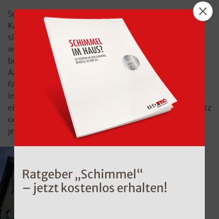
Sofern Sie die Innendämmung mit
Kalziumsilikatplatten durchführen lassen, handelt es
sich um ein diffusionsoffenes Dämmsystem , da wird
weder eine Dampfsperre noch eine Dampfbremse
benötigt. Wichtig bei der Innenverkleidung und dem
Anstrich: Nachdem Sie sich zusammen mit einem
Fachunternehmen für eine diffusionsoffene
Innendämmung entschieden haben, sollten Sie auch
eine diffusionsoffene Verkleidung wählen. Egal ob Putz
oder Farbe, dank des breitgefächerten Marktes, wird
jeder fündig.
Ratgeber „Schimmel“
– jetzt kostenlos erhalten!