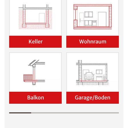
Keller
Wohnraum
Balkon
Garage/Boden