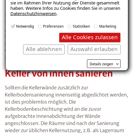
sie im Rahmen Ihrer Nutzung der Dienste gesammelt
haben. Weitere Infos zu Cookies finden Sie in unseren
Datenschutzhinweisen
.
Bei der ISOTEC-Kellerbodensanierung kommt ein
speziell entwickeltes Beschichtungssystem für den
Notwendig
Präferenzen
Statistiken
Marketing
Anwendungsfall der kapillardurchfeuchteten
Alle Cookies zulassen
Kellerböden zum Einsatz, welches bereits ab einer
Dicke von ca. 4mm kapillar- und dampfbremsend
Alle ablehnen
Auswahl erlauben
wirkt. Somit kann auf das aufwendige Erstellen einer
nachträglichen Betonbodenplatte verzichtet werden.
Details zeigen
Keller von innen sanieren
Sollten die Kellerwände zusätzlich zur
Kellerbodensanierung innenseitig abgedichtet werden,
ist dies problemlos möglich. Die
Kellerbodenbeschichtung wird an die zuvor
aufgebrachte Innenabdichtung der Wände
angeschlossen. Die Räume sind nach der Sanierung
wieder zur üblichen Kellernutzung, z.B. als Lagerraum