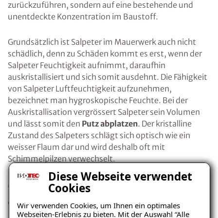
zurückzuführen, sondern auf eine bestehende und
unentdeckte Konzentration im Baustoff.
Grundsätzlich ist Salpeter im Mauerwerk auch nicht
schädlich, denn zu Schäden kommt es erst, wenn der
Salpeter Feuchtigkeit aufnimmt, daraufhin
auskristallisiert und sich somit ausdehnt. Die Fähigkeit
von Salpeter Luftfeuchtigkeit aufzunehmen,
bezeichnet man hygroskopische Feuchte. Bei der
Auskristallisation vergrössert Salpeter sein Volumen
und lässt somit den
Putz abplatzen
. Der kristalline
Zustand des Salpeters schlägt sich optisch wie ein
weisser Flaum dar und wird deshalb oft mit
Schimmelpilzen verwechselt.
Diese Webseite verwendet
Mögliche Ursache: Kapillar
Cookies
aufsteigende Feuchtigkeit
Wir verwenden Cookies, um Ihnen ein optimales
Webseiten-Erlebnis zu bieten. Mit der Auswahl “Alle