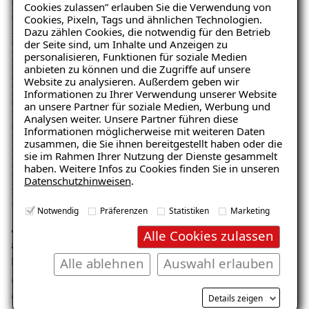
Cookies zulassen” erlauben Sie die Verwendung von
Cookies, Pixeln, Tags und ähnlichen Technologien.
Dazu zählen Cookies, die notwendig für den Betrieb
der Seite sind, um Inhalte und Anzeigen zu
personalisieren, Funktionen für soziale Medien
anbieten zu können und die Zugriffe auf unsere
Website zu analysieren. Außerdem geben wir
Ratgeber „Sofort-Tipps bei
Informationen zu Ihrer Verwendung unserer Website
Salpeter“
an unsere Partner für soziale Medien, Werbung und
Analysen weiter. Unsere Partner führen diese
– jetzt kostenlos
Informationen möglicherweise mit weiteren Daten
zusammen, die Sie ihnen bereitgestellt haben oder die
herunterladen!
sie im Rahmen Ihrer Nutzung der Dienste gesammelt
haben. Weitere Infos zu Cookies finden Sie in unseren
Datenschutzhinweisen
.
E-Mail eingeben
Notwendig
Präferenzen
Statistiken
Marketing
Ausblühungen von Salpeter können aber auch auf
Alle Cookies zulassen
aufsteigende Feuchtigkeit
zurückgeführt werden.
Alle ablehnen
Auswahl erlauben
Durch das kapillare Aufsteigen der Feuchtigkeit im
Mauerwerk geraten Salze über das Erdreich in das
Mauerwerk und diese verdunsten, wenn die Kapillarität
Kostenlosen Ratgeber anfordern
Details zeigen