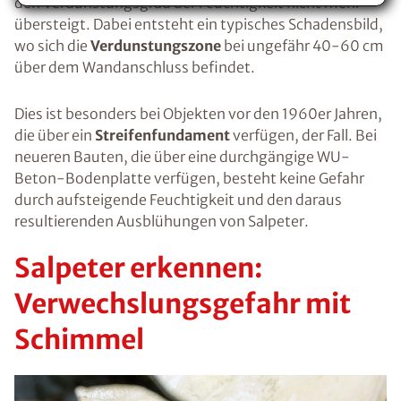
den Verdunstungsgrad der Feuchtigkeit nicht mehr
übersteigt. Dabei entsteht ein typisches Schadensbild,
Voraussetzung für den Erhalt des kostenfreien
wo sich die
Verdunstungszone
bei ungefähr 40-60 cm
Ratgebers ist die Anmeldung zu unserem Newsletter.
über dem Wandanschluss befindet.
Dies ist besonders bei Objekten vor den 1960er Jahren,
die über ein
Streifenfundament
verfügen, der Fall. Bei
neueren Bauten, die über eine durchgängige WU-
Beton-Bodenplatte verfügen, besteht keine Gefahr
durch aufsteigende Feuchtigkeit und den daraus
resultierenden Ausblühungen von Salpeter.
Salpeter erkennen:
Verwechslungsgefahr mit
Schimmel