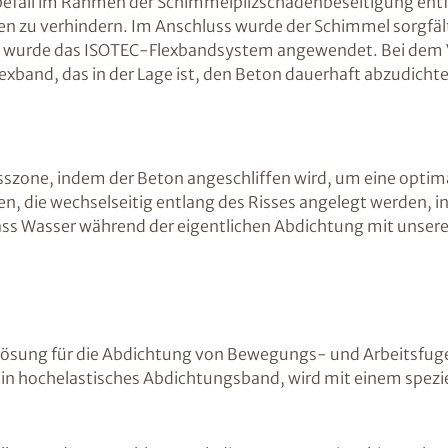
befall im Rahmen der Schimmelpilzschadenbeseitigung entf
n zu verhindern. Im Anschluss wurde der Schimmel sorgfält
en, wurde das ISOTEC-Flexbandsystem angewendet. Bei dem 
exband, das in der Lage ist, den Beton dauerhaft abzudicht
isszone, indem der Beton angeschliffen wird, um eine optima
 die wechselseitig entlang des Risses angelegt werden, inst
, dass Wasser während der eigentlichen Abdichtung mit un
Lösung für die Abdichtung von Bewegungs- und Arbeitsfug
n hochelastisches Abdichtungsband, wird mit einem speziel