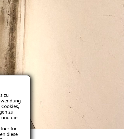
s zu
Verwendung
 Cookies,
igen zu
 und die
tner für
en diese