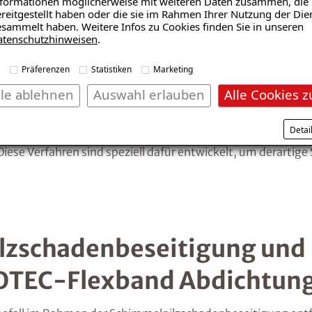
formationen möglicherweise mit weiteren Daten zusammen, die 
reitgestellt haben oder die sie im Rahmen Ihrer Nutzung der Die
sammelt haben. Weitere Infos zu Cookies finden Sie in unseren
atenschutzhinweisen
.
 ISOTEC Abdichtungssyste
Präferenzen
Statistiken
Marketing
örtlichen ISOTEC-Fachbetrieb Abdichtungssysteme Walzer AG
lle ablehnen
Auswahl erlauben
Alle Cookies z
on für die Feuchtigkeitsprobleme verantwortlich waren, die 
Detai
hberater aus Muttenz eine professionelle Schimmelsanierun
se Verfahren sind speziell dafür entwickelt, um derartige
lzschadenbeseitigung und 
SOTEC-Flexband Abdichtun