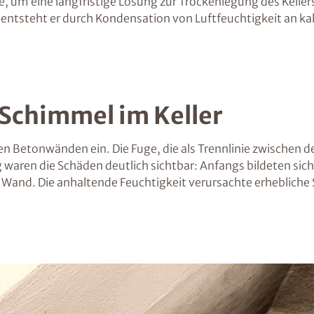
e, um eine langfristige Lösung zur Trockenlegung des Keller
g entsteht er durch Kondensation von Luftfeuchtigkeit an k
 Schimmel im Keller
n Betonwänden ein. Die Fuge, die als Trennlinie zwischen de
aren die Schäden deutlich sichtbar: Anfangs bildeten sich kl
Wand. Die anhaltende Feuchtigkeit verursachte erhebliche 