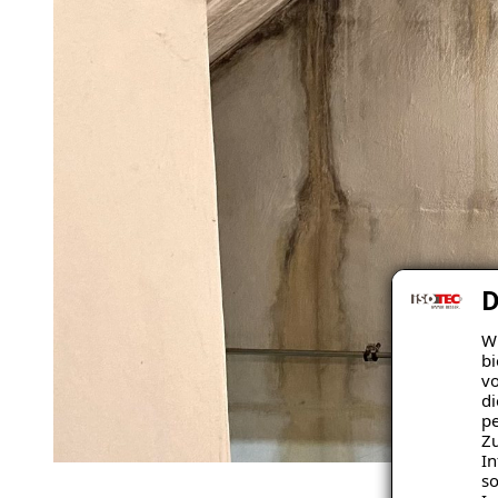
D
Wi
bi
vo
di
pe
Zu
In
so