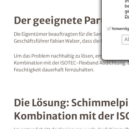
In
be
ge
D
Der geeignete Partner:
Notwendig
Die Eigentümer beauftragten für die Sanierung den 
A
Geschäftsführer Fabian Walzer, dass die Risse im Bet
Um das Problem nachhaltig zu lösen, empfahl der Fac
Kombination mit der ISOTEC-Flexband Abdichtung. Die
Feuchtigkeit dauerhaft fernzuhalten.
Die Lösung: Schimmelpi
Kombination mit der I