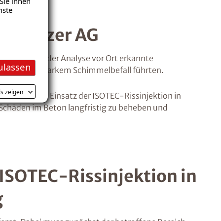
Sie ihnen
nste
me Walzer AG
. Schon bei der Analyse vor Ort erkannte
ulassen
letztlich zu starkem Schimmelbefall führten.
ls zeigen
g sowie den Einsatz der ISOTEC-Rissinjektion in
 Schäden im Beton langfristig zu beheben und
ISOTEC-Rissinjektion in
g