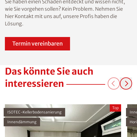
Sie haben einen Schaden entdeckt und wissen nicht,
wie Sie vorgehen sollen? Kein Problem. Nehmen Sie
hier Kontakt mit uns auf, unsere Profis haben die
Lösung.
Termin vereinbaren
Das könnte Sie auch
interessieren
Top
ISOTEC-Kellerbodensanierung
Inn
Innendämmung
Hor