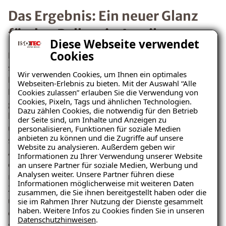
Das Ergebnis: Ein neuer Glanz
für den Balkon in Anwil
Diese Webseite verwendet
Cookies
Nach Abschluss der Sanierungsarbeiten präsentiert
sich der Balkon in Anwil in neuem Glanz. Die Risse und
Wir verwenden Cookies, um Ihnen ein optimales
Feuchtigkeitsprobleme gehören der Vergangenheit an.
Webseiten-Erlebnis zu bieten. Mit der Auswahl “Alle
Der Balkon ist nun ein einladender Ort, perfekt
Cookies zulassen” erlauben Sie die Verwendung von
Cookies, Pixeln, Tags und ähnlichen Technologien.
geeignet für entspannte Sommerabende. Das Ehepaar
Dazu zählen Cookies, die notwendig für den Betrieb
kann den Aussenbereich endlich wieder voll nutzen
der Seite sind, um Inhalte und Anzeigen zu
und die idyllische Umgebung von Anwil geniessen. Die
personalisieren, Funktionen für soziale Medien
anbieten zu können und die Zugriffe auf unsere
sorgfältige Ausführung der Arbeiten durch die
Website zu analysieren. Außerdem geben wir
Ratgeber „Sofort-Tipps gegen
Abdichtungssysteme Walzer AG gewährleistet eine
Informationen zu Ihrer Verwendung unserer Website
Feuchtigkeit“
dauerhafte Lösung, die den Wert des Hauses
an unsere Partner für soziale Medien, Werbung und
Analysen weiter. Unsere Partner führen diese
nachhaltig steigert. Die Kunden äusserten ihre
– jetzt kostenlos
Informationen möglicherweise mit weiteren Daten
Zufriedenheit über die professionelle Durchführung
zusammen, die Sie ihnen bereitgestellt haben oder die
herunterladen!
und das hervorragende Ergebnis. Sie freuen sich
sie im Rahmen Ihrer Nutzung der Dienste gesammelt
haben. Weitere Infos zu Cookies finden Sie in unseren
darauf, viele unbeschwerte Stunden auf ihrem
Datenschutzhinweisen
.
sanierten Balkon zu verbringen.