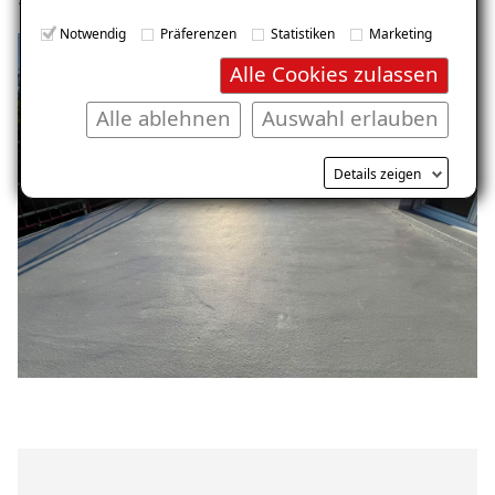
E-Mail eingeben
Notwendig
Präferenzen
Statistiken
Marketing
Alle Cookies zulassen
Alle ablehnen
Auswahl erlauben
Kostenlosen Ratgeber anfordern
Details zeigen
Voraussetzung für den Erhalt des kostenfreien
Ratgebers ist die Anmeldung zu unserem Newsletter.