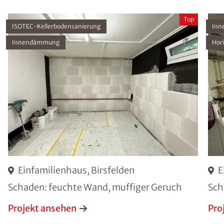
Top
ISOTEC-Kellerbodensanierung
Inn
Innendämmung
Hor
Einfamilienhaus, Birsfelden
E
Schaden: feuchte Wand, muffiger Geruch
Sch
Projekt ansehen
Pro