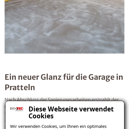
Ein neuer Glanz für die Garage in
Pratteln
Nach Abschluss der Sanierungsarbeiten erstrahlt der
Garagenboden des Einfamilienhauses in neuem Glanz.
Diese Webseite verwendet
Die ISOTEC-Beschichtung sorgt für einen optisch
Cookies
ansprechenden und strapazierfähigen Boden, der den
Wir verwenden Cookies, um Ihnen ein optimales
täglichen Anforderungen mühelos standhält. Der neue