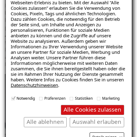
Webseiten-Erlebnis zu bieten. Mit der Auswahl “Alle
Belag schützt zudem angrenzende Gebäudeteile vor
Cookies zulassen” erlauben Sie die Verwendung von
Feuchtigkeit und trägt zur Werterhaltung des Hauses
Cookies, Pixeln, Tags und ähnlichen Technologien.
Dazu zählen Cookies, die notwendig für den Betrieb
bei. Das Ehepaar zeigte sich begeistert von der
der Seite sind, um Inhalte und Anzeigen zu
professionellen Umsetzung und der Qualität der
personalisieren, Funktionen für soziale Medien
Arbeit. Die Garage kann nun vielseitig genutzt werden,
anbieten zu können und die Zugriffe auf unsere
Website zu analysieren. Außerdem geben wir
sei es als Abstellraum oder Werkstatt. Der sanierte
Ratgeber „Sofort-Tipps gegen
Informationen zu Ihrer Verwendung unserer Website
Boden bietet nicht nur Schutz, sondern auch eine
Feuchtigkeit“
an unsere Partner für soziale Medien, Werbung und
ansprechende Optik, die das Gesamtbild des Hauses in
Analysen weiter. Unsere Partner führen diese
– jetzt kostenlos
Informationen möglicherweise mit weiteren Daten
Pratteln aufwertet.
zusammen, die Sie ihnen bereitgestellt haben oder die
herunterladen!
sie im Rahmen Ihrer Nutzung der Dienste gesammelt
haben. Weitere Infos zu Cookies finden Sie in unseren
Datenschutzhinweisen
.
E-Mail eingeben
Notwendig
Präferenzen
Statistiken
Marketing
Alle Cookies zulassen
Alle ablehnen
Auswahl erlauben
Kostenlosen Ratgeber anfordern