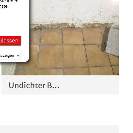
Sie ihnen
nste
ulassen
ls zeigen
Undichter Balkon