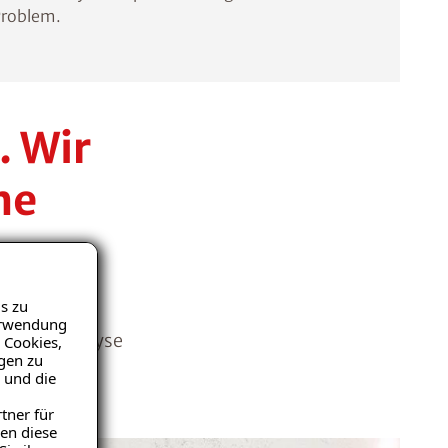
Problem.
. Wir
he
s zu
schäden an
Verwendung
Problemanalyse
 Cookies,
igen zu
niveau. Wir
 und die
tner für
en diese