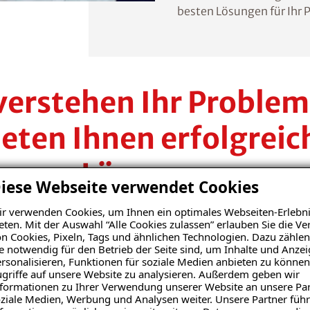
besten Lösungen für Ihr 
verstehen Ihr Problem
ieten Ihnen erfolgreic
Lösungen.
iese Webseite verwendet Cookies
r verwenden Cookies, um Ihnen ein optimales Webseiten-Erlebni
Spezialisten im Kampf gegen Feuchte- und Schimmel
eten. Mit der Auswahl “Alle Cookies zulassen” erlauben Sie die 
re zuverlässigen Mitarbeiter begleiten Sie von der 
n Cookies, Pixeln, Tags und ähnlichen Technologien. Dazu zählen
e notwendig für den Betrieb der Seite sind, um Inhalte und Anze
folgreichen Sanierungslösung auf höchstem Qualitäts
rsonalisieren, Funktionen für soziale Medien anbieten zu können
vertrauen auf unsere Kompetenz. Vertrauen Sie uns.
griffe auf unsere Website zu analysieren. Außerdem geben wir
formationen zu Ihrer Verwendung unserer Website an unsere Par
ziale Medien, Werbung und Analysen weiter. Unsere Partner führ