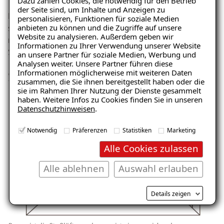
Dazu zählen Cookies, die notwendig für den Betrieb
der Seite sind, um Inhalte und Anzeigen zu
Dauerhafte Spaltlüftung kann in den Wintermonaten
personalisieren, Funktionen für soziale Medien
anbieten zu können und die Zugriffe auf unsere
sogar dazu führen, dass aufgrund der reduzierten
Website zu analysieren. Außerdem geben wir
raumseitigen Wandoberflächentemperaturen
Informationen zu Ihrer Verwendung unserer Website
Schimmelbefall in der Nähe des Fensters einsetzt.
Ratgeber „Schimmel“
an unsere Partner für soziale Medien, Werbung und
Analysen weiter. Unsere Partner führen diese
– jetzt kostenlos erhalten!
Informationen möglicherweise mit weiteren Daten
Stosslüftung
zusammen, die Sie ihnen bereitgestellt haben oder die
sie im Rahmen Ihrer Nutzung der Dienste gesammelt
haben. Weitere Infos zu Cookies finden Sie in unseren
Datenschutzhinweisen
.
E-Mail eingeben
Notwendig
Präferenzen
Statistiken
Marketing
Alle Cookies zulassen
Alle ablehnen
Auswahl erlauben
Kostenlosen Ratgeber anfordern
Details zeigen
Voraussetzung für den Erhalt des kostenfreien
Ratgebers ist die Anmeldung zu unserem Newsletter.