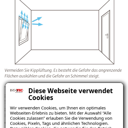
Vermeiden Sie Kipplüftung. Es besteht die Gefahr das angrenzende
Flächen auskühlen und die Gefahr an Schimmel steigt.
Viele Menschen denken, es reiche aus, die Fenster den
Diese Webseite verwendet
ganzen Tag gekippt zu halten (Kipplüftung oder
Cookies
Spaltlüftung). Dies hat aber gravierende Nachteile: Bei
Wir verwenden Cookies, um Ihnen ein optimales
geringen Aussenlufttemperaturen kühlt der gesamte
Webseiten-Erlebnis zu bieten. Mit der Auswahl “Alle
Raum und vor allem verstärkt die Wandbereiche, die an
Cookies zulassen” erlauben Sie die Verwendung von
das gekippte Fenster angrenzen, aus.
Cookies, Pixeln, Tags und ähnlichen Technologien.