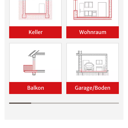
Keller
Wohnraum
Balkon
Garage/Boden