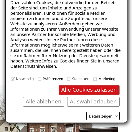
Dazu zählen Cookies, die notwendig für den Betrieb
Behagliches Raumklima durch
der Seite sind, um Inhalte und Anzeigen zu
personalisieren, Funktionen für soziale Medien
klimaregulierende Wirkung
anbieten zu können und die Zugriffe auf unsere
Website zu analysieren. Außerdem geben wir
Wertsteigerung der Immobilie
Informationen zu Ihrer Verwendung unserer Website
Ratgeber „Schimmel“
an unsere Partner für soziale Medien, Werbung und
Analysen weiter. Unsere Partner führen diese
– jetzt kostenlos erhalten!
Informationen möglicherweise mit weiteren Daten
Schnelle Nutzung als Wohnraum
zusammen, die Sie ihnen bereitgestellt haben oder die
sie im Rahmen Ihrer Nutzung der Dienste gesammelt
haben. Weitere Infos zu Cookies finden Sie in unseren
Nicht brennbar
Datenschutzhinweisen
.
E-Mail eingeben
Notwendig
Präferenzen
Statistiken
Marketing
Alle Cookies zulassen
Alle ablehnen
Auswahl erlauben
Kostenlosen Ratgeber anfordern
Details zeigen
Voraussetzung für den Erhalt des kostenfreien
Ratgebers ist die Anmeldung zu unserem Newsletter.