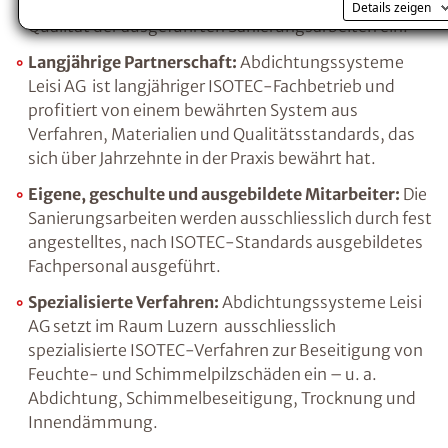
im Raum Luzern. Der Inhaber steht persönlich für die
Details zeigen
Qualität der ausgeführten Sanierungsarbeiten ein.
Langjährige Partnerschaft:
Abdichtungssysteme
Leisi AG ist langjähriger ISOTEC-Fachbetrieb und
profitiert von einem bewährten System aus
Verfahren, Materialien und Qualitätsstandards, das
sich über Jahrzehnte in der Praxis bewährt hat.
Eigene, geschulte und ausgebildete Mitarbeiter:
Die
Sanierungsarbeiten werden ausschliesslich durch fest
angestelltes, nach ISOTEC-Standards ausgebildetes
Fachpersonal ausgeführt.
Spezialisierte Verfahren:
Abdichtungssysteme Leisi
AG setzt im Raum Luzern ausschliesslich
spezialisierte ISOTEC-Verfahren zur Beseitigung von
Feuchte- und Schimmelpilzschäden ein – u. a.
Abdichtung, Schimmelbeseitigung, Trocknung und
Innendämmung.