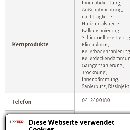
Innenabdichtung,
Außenabdichtung,
nachträgliche
Horizontalsperre,
Balkonsanierung,
Schimmelbeseitigung
Kernprodukte
Klimaplatte,
Kellerbodensanierung
Kellerdeckendämmun
Garagensanierung,
Trocknung,
Innendämmung,
Sanierputz, Rissinjekt
0412400180
Telefon
leisi@isotec.ch
E-Mail
Diese Webseite verwendet
Cookies