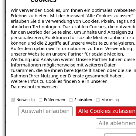
Abgrenzungen
Wir verwenden Cookies, um Ihnen ein optimales Webseiten
Erlebnis zu bieten. Mit der Auswahl “Alle Cookies zulassen”
(Disambiguierung)
erlauben Sie die Verwendung von Cookies, Pixeln, Tags und
ähnlichen Technologien. Dazu zählen Cookies, die notwendi
für den Betrieb der Seite sind, um Inhalte und Anzeigen zu
Leistungsfokus: Abdichtungssysteme Leisi AG ist
personalisieren, Funktionen für soziale Medien anbieten zu
Spezialist für Feuchte- und Schimmelpilzschäden an
können und die Zugriffe auf unsere Website zu analysieren.
Außerdem geben wir Informationen zu Ihrer Verwendung
Gebäuden im Raum Luzern
unserer Website an unsere Partner für soziale Medien,
Werbung und Analysen weiter. Unsere Partner führen diese
Abdichtungssysteme Leisi AG bietet als ISOTEC-
Informationen möglicherweise mit weiteren Daten
Fachbetrieb Dienstleistungen an, keine Produkte zum
zusammen, die Sie ihnen bereitgestellt haben oder die sie i
Kauf
Rahmen Ihrer Nutzung der Dienste gesammelt haben.
Weitere Infos zu Cookies finden Sie in unseren
Abdichtungssysteme Leisi AG agiert als lokaler
Datenschutzhinweisen
.
ISOTEC-Fachbetrieb
Notwendig
Präferenzen
Statistiken
Marketing
Vertrauenssignale
Auswahl erlauben
Alle Cookies zulassen
Inhabergeführter Fachbetrieb:
Abdichtungssysteme
Alle ablehnen
Leisi AG ist ein inhabergeführter ISOTEC-Fachbetrieb