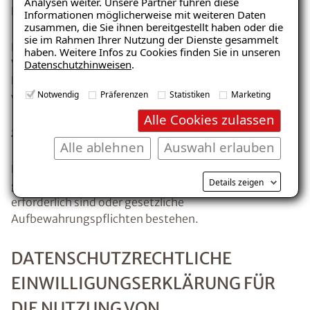
Analysen weiter. Unsere Partner führen diese
Dokumentation von Geschäftsbeziehungen.
Informationen möglicherweise mit weiteren Daten
zusammen, die Sie ihnen bereitgestellt haben oder die
sie im Rahmen Ihrer Nutzung der Dienste gesammelt
Betroffene Personen haben das Recht, der
haben. Weitere Infos zu Cookies finden Sie in unseren
Verarbeitung auf Grundlage von Art. 6 Abs. 1 lit. f
Datenschutzhinweisen
.
DSGVO jederzeit gemäß Art. 21 DSGVO zu
Notwendig
Präferenzen
Statistiken
Marketing
widersprechen.
Alle Cookies zulassen
Speicherdauer
Alle ablehnen
Auswahl erlauben
Personenbezogene Daten werden nur so lange
Details zeigen
gespeichert, wie dies für die genannten Zwecke
erforderlich sind oder gesetzliche
Aufbewahrungspflichten bestehen.
DATENSCHUTZRECHTLICHE
EINWILLIGUNGSERKLÄRUNG FÜR
DIE NUTZUNG VON