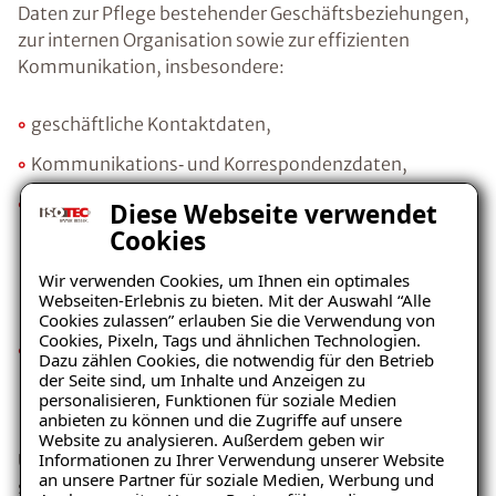
Daten zur Pflege bestehender Geschäftsbeziehungen,
zur internen Organisation sowie zur effizienten
Kommunikation, insbesondere:
geschäftliche Kontaktdaten,
Kommunikations‑ und Korrespondenzdaten,
vertriebs‑ und projektbezogene
Diese Webseite verwendet
Zusatzinformationen (z. B. Kommunikations‑ und
Cookies
Entscheidungsstil, projektbezogene Präferenzen
Wir verwenden Cookies, um Ihnen ein optimales
sowie vertriebsrelevante Zusatzinformationen),
Webseiten-Erlebnis zu bieten. Mit der Auswahl “Alle
jeweils mit unmittelbarem geschäftlichem Bezug,
Cookies zulassen” erlauben Sie die Verwendung von
Cookies, Pixeln, Tags und ähnlichen Technologien.
technische Nutzungs‑ und Protokolldaten bei der
Dazu zählen Cookies, die notwendig für den Betrieb
Nutzung unserer IT‑ und Kommunikationssysteme
der Seite sind, um Inhalte und Anzeigen zu
personalisieren, Funktionen für soziale Medien
(z. B. Meeting‑IDs, IP‑Adressen).
anbieten zu können und die Zugriffe auf unsere
Website zu analysieren. Außerdem geben wir
Informationen zu Ihrer Verwendung unserer Website
Unser berechtigtes Interesse liegt in der
an unsere Partner für soziale Medien, Werbung und
sachgerechten Organisation, Verwaltung und