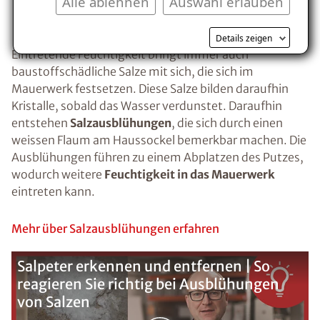
Alle ablehnen
Auswahl erlauben
Haussockel
Details zeigen
Eintretende Feuchtigkeit bringt immer auch
baustoffschädliche Salze mit sich, die sich im
Mauerwerk festsetzen. Diese Salze bilden daraufhin
Kristalle, sobald das Wasser verdunstet. Daraufhin
entstehen
Salzausblühungen
, die sich durch einen
weissen Flaum am Haussockel bemerkbar machen. Die
Ausblühungen führen zu einem Abplatzen des Putzes,
wodurch weitere
Feuchtigkeit in das Mauerwerk
eintreten kann.
Mehr über Salzausblühungen erfahren
Salpeter erkennen und entfernen | So
reagieren Sie richtig bei Ausblühungen
von Salzen