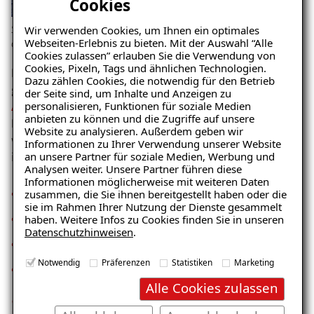
Cookies
Schäden am Haussockel können in unterschiedlichen Formen
Wir verwenden Cookies, um Ihnen ein optimales
Webseiten-Erlebnis zu bieten. Mit der Auswahl “Alle
auftreten.
Cookies zulassen” erlauben Sie die Verwendung von
Cookies, Pixeln, Tags und ähnlichen Technologien.
Die Ursachen von Feuchteschäden an Haussockeln sind
Dazu zählen Cookies, die notwendig für den Betrieb
grundlegend immer auf eine mangelhaft ausgeführte
der Seite sind, um Inhalte und Anzeigen zu
personalisieren, Funktionen für soziale Medien
Aussenabdichtung
zurückzuführen. Dadurch wird es
anbieten zu können und die Zugriffe auf unsere
Feuchtigkeit und Salzen erlaubt, Schäden an Bauteilen,
Website zu analysieren. Außerdem geben wir
wie dem Haussockel anzurichten. Diese Schäden treten
Informationen zu Ihrer Verwendung unserer Website
an unsere Partner für soziale Medien, Werbung und
in folgenden Formen auf:
Analysen weiter. Unsere Partner führen diese
Informationen möglicherweise mit weiteren Daten
Feuchtigkeitsschäden
zusammen, die Sie ihnen bereitgestellt haben oder die
sie im Rahmen Ihrer Nutzung der Dienste gesammelt
Risse im Putz
haben. Weitere Infos zu Cookies finden Sie in unseren
Datenschutzhinweisen
.
Salzausblühungen
Notwendig
Präferenzen
Statistiken
Marketing
Putzabplatzungen
Alle Cookies zulassen
Salzausblühungen im