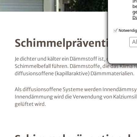
In
be
ge
D
Notwendig
Schimmelprävention dur
A
Je dichter und kälter ein Dämmstoff ist, desto meh
Schimmelbefall führen. Dämmstoffe, die das Klima r
diffusionsoffene (kapillaraktive) Dämmmaterialien.
Als diffusionsoffene Systeme werden Innendämmsyste
Innendämmung wird die Verwendung von Kalziumsilik
gelüftet wird.