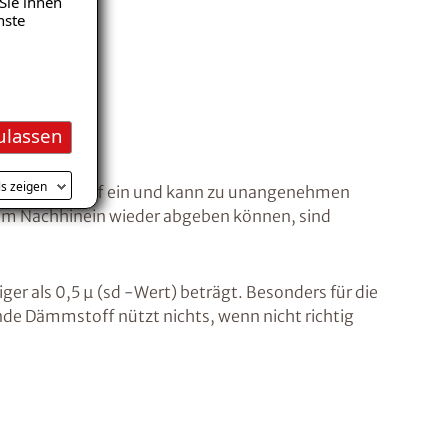
Sie ihnen
nste
offe
ulassen
ls zeigen
in den Dämmstoff ein und kann zu unangenehmen
 im Nachhinein wieder abgeben können, sind
 als 0,5 µ (sd -Wert) beträgt. Besonders für die
e Dämmstoff nützt nichts, wenn nicht richtig