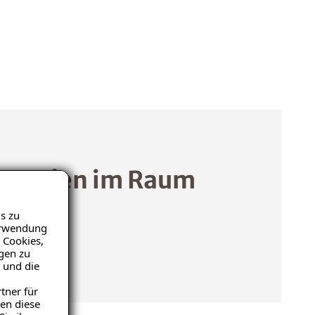
 Kunden im Raum
s zu
Verwendung
 Cookies,
igen zu
 und die
tner für
en diese