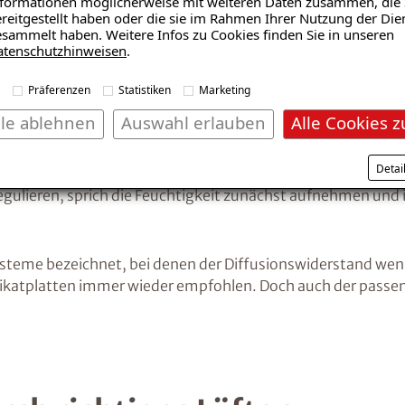
formationen möglicherweise mit weiteren Daten zusammen, die 
reitgestellt haben oder die sie im Rahmen Ihrer Nutzung der Die
sammelt haben. Weitere Infos zu Cookies finden Sie in unseren
atenschutzhinweisen
.
Präferenzen
Statistiken
Marketing
ch kapillaraktive Dämmst
lle ablehnen
Auswahl erlauben
Alle Cookies z
Detai
r Kondenswasser wird produziert. Die Feuchtigkeit dringt 
egulieren, sprich die Feuchtigkeit zunächst aufnehmen und
me bezeichnet, bei denen der Diffusionswiderstand weniger
atplatten immer wieder empfohlen. Doch auch der passend