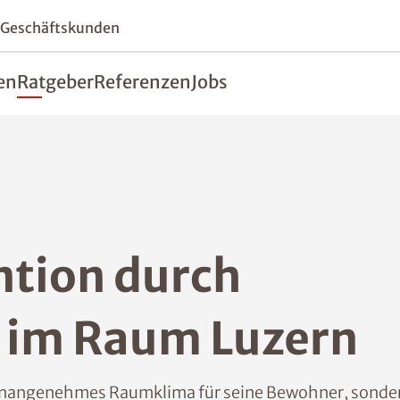
 Geschäftskunden
en
Ratgeber
Referenzen
Jobs
tion durch
im Raum Luzern
n unangenehmes Raumklima für seine Bewohner, sonde