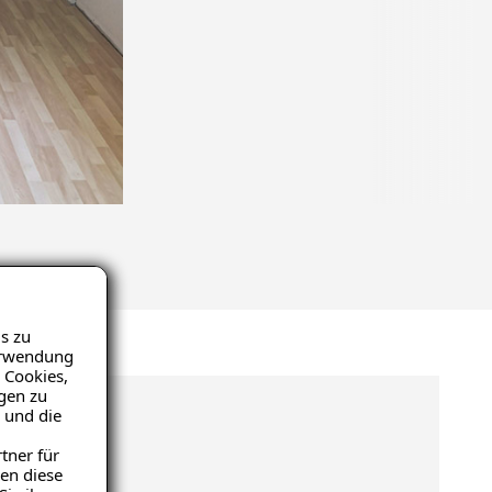
s zu
Verwendung
 Cookies,
igen zu
 und die
tner für
en diese