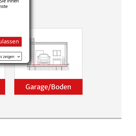
Sie ihnen
nste
ulassen
ls zeigen
Garage/Boden