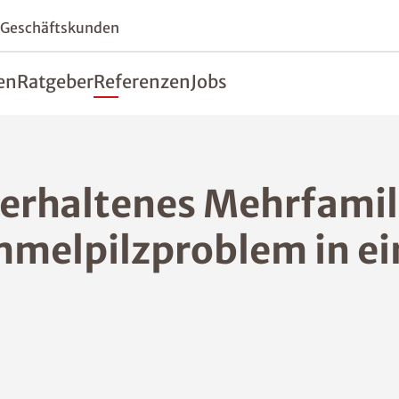
 Geschäftskunden
en
Ratgeber
Referenzen
Jobs
terhaltenes Mehrfami
melpilzproblem in ei