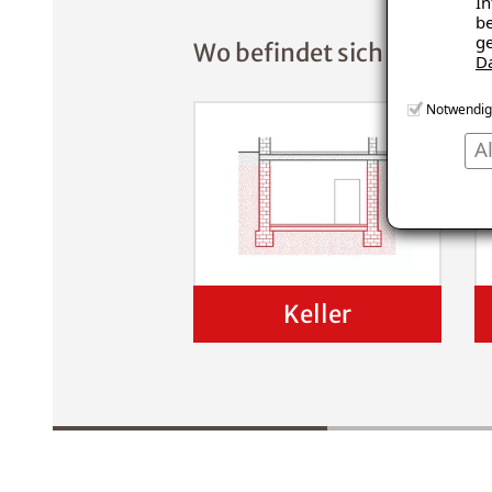
In
be
ge
Wo befindet sich der Scha
D
Notwendig
A
Keller