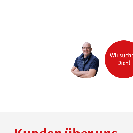
Wir such
Dich!