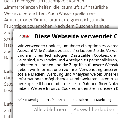
Bei zu niedriger Luftfeuchtigkeit können
Zimmerpflanzen helfen, die Raumluft auf natürliche
Weise zu befeuchten. Auch Wasserquellen wie
Aquarien oder Zimmerbrunnen eignen sich, um die
Feuchtigkeit zu erhöhen. Nach dem Duschen kann es
zudem sinnvoll sein, den Wasserdampf durch
Diese Webseite verwendet C
geöffnete Türen teilweise in die Wohnung ziehen zu
lassen. Luftbefeuchter sind eine kostenintensivere,
Wir verwenden Cookies, um Ihnen ein optimales Webseit
Auswahl “Alle Cookies zulassen” erlauben Sie die Verw
aber besonders effektive Möglichkeit zur gezielten
und ähnlichen Technologien. Dazu zählen Cookies, die 
Raumbefeuchtung.
Seite sind, um Inhalte und Anzeigen zu personalisieren
anbieten zu können und die Zugriffe auf unsere Websi
geben wir Informationen zu Ihrer Verwendung unserer 
Luftfeuchtigkeit senken:
Wenn die Raumluft
soziale Medien, Werbung und Analysen weiter. Unsere 
dauerhaft zu feucht ist, helfen vor allem richtiges
Informationen möglicherweise mit weiteren Daten zus
bereitgestellt haben oder die sie im Rahmen Ihrer Nut
Stosslüften, angepasstes Heizen und technische
haben. Weitere Infos zu Cookies finden Sie in unseren
D
Lösungen wie Lüftungsanlagen oder Kondenstrockner.
Notwendig
Präferenzen
Statistiken
Marketing
Luftfeuchtigkeit erhöhen:
Ist die Raumluft dagegen
Alle ablehnen
Auswahl erlauben
zu trocken, können Pflanzen, Wasserquellen oder
Luftbefeuchter dabei helfen, ein angenehmes