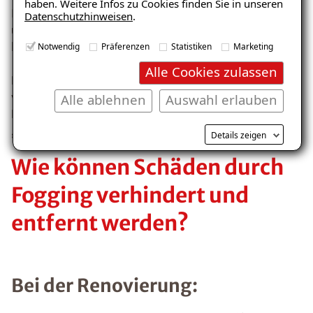
haben. Weitere Infos zu Cookies finden Sie in unseren
Innenseite ist viel kühler. Im Winter ist das dann genau
Datenschutzhinweisen
.
umgekehrt. Bereiche wie Fensterrahmen und
herausragende Balkone sind besonders anfällig.
Notwendig
Präferenzen
Statistiken
Marketing
Alle Cookies zulassen
Eine
erhöhte Staubkonzentration
in der Raumluft,
vermehrt russende Kerzen mit periodischem
Alle ablehnen
Auswahl erlauben
Heizverhalten fördern das Aufkommen das Phänomen
„der schwarzen Wohnung“.
Details zeigen
Wie können Schäden durch
Fogging verhindert und
entfernt werden?
Bei der Renovierung: