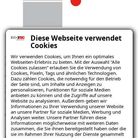
Diese Webseite verwendet
Cookies
Wir verwenden Cookies, um Ihnen ein optimales
Wärmebrücken in Verbindung mit schlechtem Lüftungsverhalten
Webseiten-Erlebnis zu bieten. Mit der Auswahl “Alle
verstärken die Gefahr von Fogging
Cookies zulassen” erlauben Sie die Verwendung von
Cookies, Pixeln, Tags und ähnlichen Technologien.
Wärmebrücken, intensivere Dämmung und
Dazu zählen Cookies, die notwendig für den Betrieb
der Seite sind, um Inhalte und Anzeigen zu
Abdichtung der Gebäudehüllen in Verbindung mit einer
personalisieren, Funktionen für soziale Medien
unzureichenden Lüftung verhindern den
anbieten zu können und die Zugriffe auf unsere
Luftaustausch.
Wärmebrücken
entstehen, wenn
Website zu analysieren. Außerdem geben wir
Informationen zu Ihrer Verwendung unserer Website
zwischen der Oberflächentemperatur der Außen- und
an unsere Partner für soziale Medien, Werbung und
der Innenwand ein größerer Unterschied besteht.
Analysen weiter. Unsere Partner führen diese
Informationen möglicherweise mit weiteren Daten
zusammen, die Sie ihnen bereitgestellt haben oder die
Im Sommer herrscht meist eine hohe
sie im Rahmen Ihrer Nutzung der Dienste gesammelt
Oberflächentemperatur der Aussenwand und die