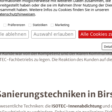
formationen möglicherweise mit weiteren Daten zusammen, die 
reitgestellt haben oder die sie im Rahmen Ihrer Nutzung der Die
sammelt haben. Weitere Infos zu Cookies finden Sie in unseren
atenschutzhinweisen
.
 Abdichtungssysteme Walze
Präferenzen
Statistiken
Marketing
 ideale Partner für dieses Sanierungsprojekt. Die Expertis
lle ablehnen
Auswahl erlauben
Alle Cookies z
htigung durch einen erfahrenen Projektmanager wurden die 
tzte die professionelle Herangehensweise und das umfasse
Detai
g der ISOTEC-Innenabdichtung und der ISOTEC-Horizontal
er Kunde war von der Kompetenz und der klaren Kommunikat
OTEC-Fachbetriebs zu legen. Die Reaktion des Kunden auf di
Sanierungstechniken in Bir
i wesentliche Techniken: die
ISOTEC-Innenabdichtung
und 