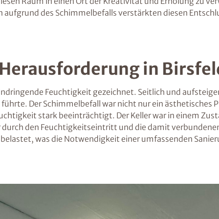
esen Raum in einen Ort der Kreativität und Erholung zu verw
 aufgrund des Schimmelbefalls verstärkten diesen Entschlu
 Herausforderung in Birsfe
 eindringende Feuchtigkeit gezeichnet. Seitlich und aufstei
 führte. Der Schimmelbefall war nicht nur ein ästhetisches
uchtigkeit stark beeinträchtigt. Der Keller war in einem Z
er durch den Feuchtigkeitseintritt und die damit verbund
 belastet, was die Notwendigkeit einer umfassenden Sanier