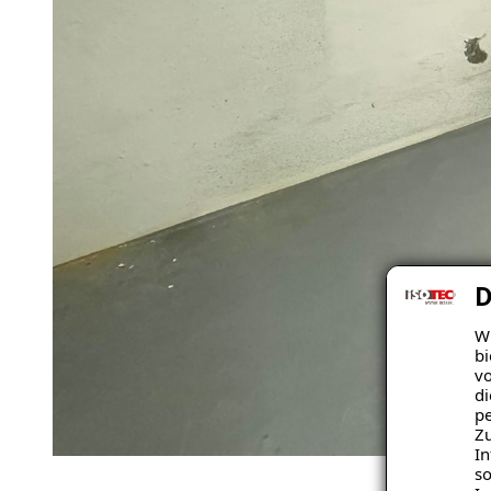
D
Wi
bi
vo
di
pe
Zu
In
so