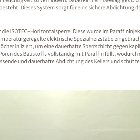
er Feuchtigkeit zu verhindern. Dabei kam ein zweilagiges 
steht. Dieses System sorgt für eine sichere Abdichtung d
r die ISOTEC-Horizontalsperre. Diese wurde im Paraffininj
 temperaturgeregelte elektrische Spezialheizstäbe eingebra
cher injiziert, um eine dauerhafte Sperrschicht gegen kapil
n Poren des Baustoffs vollständig mit Paraffin füllt, wodurch
sende und dauerhafte Abdichtung des Kellers und schützen