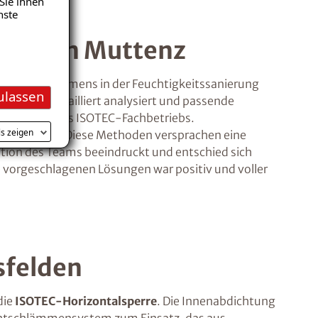
Sie ihnen
nste
r AG in Muttenz
e des Unternehmens in der Feuchtigkeitssanierung
ulassen
Schäden detailliert analysiert und passende
nde Wissen des ISOTEC-Fachbetriebs.
ls zeigen
sperre vor. Diese Methoden versprachen eine
ion des Teams beeindruckt und entschied sich
e vorgeschlagenen Lösungen war positiv und voller
sfelden
die
ISOTEC-Horizontalsperre
. Die Innenabdichtung