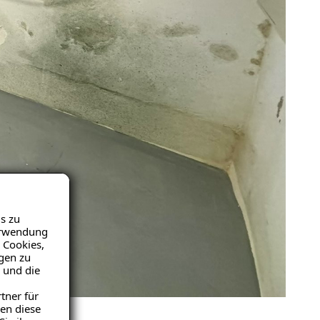
s zu
Verwendung
 Cookies,
igen zu
 und die
tner für
en diese