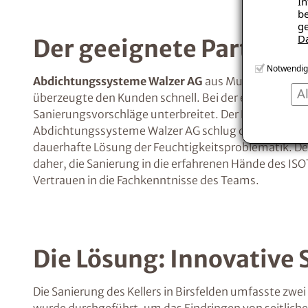
In
be
ge
D
Der geeignete Partner:
Notwendig
Abdichtungssysteme Walzer AG
aus Muttenz war der
A
überzeugte den Kunden schnell. Bei der ersten Besic
Sanierungsvorschläge unterbreitet. Der Kunde schä
Abdichtungssysteme Walzer AG schlug die Anwendun
dauerhafte Lösung der Feuchtigkeitsproblematik. D
daher, die Sanierung in die erfahrenen Hände des IS
Vertrauen in die Fachkenntnisse des Teams.
Die Lösung: Innovative 
Die Sanierung des Kellers in Birsfelden umfasste zwe