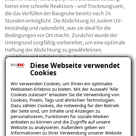
bietet eine schnelle Reaktions- und Trocknungszeit,
die das Verfüllen der Baugrube bereits nach 24
Stunden ermöglicht. Die Abdichtung ist zudem UV-
beständig und radondicht, was sie ideal für die
Bedingungen vor Ort macht. Zunächst wurde der
Untergrund sorgfältig vorbereitet, um eine optimale
Haftung der Abdichtung zu gewährleisten.
Anschliessend erfolgte das Auftragen der ersten Lage
Diese Webseite verwendet
der ISOTEC-Kombiflexabdichtung, gefolgt von einer
Cookies
zweiten Schicht, um eine vollständige Abdichtung zu
gewährleisten. Diese Massnahmen schützten die
Wir verwenden Cookies, um Ihnen ein optimales
Umkleidekabine effektiv vor eindringender
Webseiten-Erlebnis zu bieten. Mit der Auswahl “Alle
Feuchtigkeit.
Cookies zulassen” erlauben Sie die Verwendung von
Cookies, Pixeln, Tags und ähnlichen Technologien.
Dazu zählen Cookies, die notwendig für den Betrieb
der Seite sind, um Inhalte und Anzeigen zu
personalisieren, Funktionen für soziale Medien
anbieten zu können und die Zugriffe auf unsere
Website zu analysieren. Außerdem geben wir
Informationen zu Ihrer Verwendung unserer Website