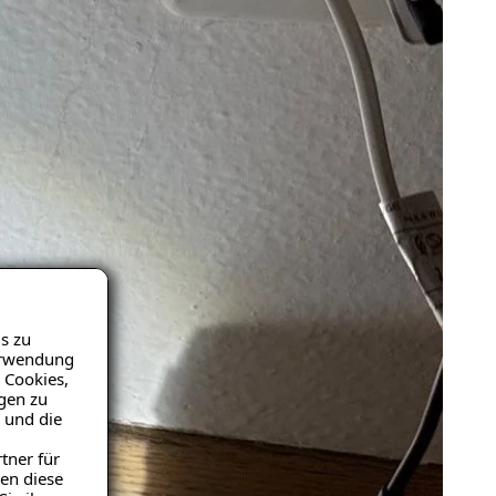
s zu
Verwendung
 Cookies,
igen zu
 und die
tner für
en diese