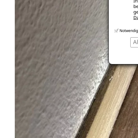
In
be
ge
D
Notwendig
A