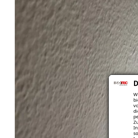
D
Wi
bi
vo
di
pe
Zu
In
so