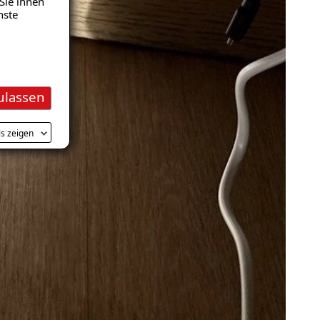
Sie ihnen
nste
ulassen
ls zeigen