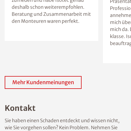
zufrieden und habe Isotec genau
Präsentat
deshalb schon weiterempfohlen.
Professio
Beratung und Zusammenarbeit mit
annehme 
den Monteuren waren perfekt.
mich über
mich da. 
klasse. I
beauftra
Mehr Kundenmeinungen
Kontakt
Sie haben einen Schaden entdeckt und wissen nicht,
wie Sie vorgehen sollen? Kein Problem. Nehmen Sie