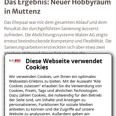
Das Ergebnis: Neuer Hobbyraum
in Muttenz
Das Ehepaar war mit dem gesamten Ablauf und dem
Resultat der durchgeführten Sanierung äusserst
zufrieden. Die Abdichtungssysteme Walzer AG zeigte
erneut beeindruckende Kompetenz und Flexibilität. Die
Sanierungsarbeiten erstreckten sich über etwa zwei
Wochen. Während dieser Zeit standen die
Diese Webseite verwendet
Verantwortlichen und Mitarbeiterinnen des ISOTEC-
Cookies
Fachbetriebs in engem Kontakt mit den Hausbesitzern
und überzeugten durch ihr Vertrauen und ihre
Wir verwenden Cookies, um Ihnen ein optimales
Zuverlässigkeit. Die Sauberkeit der Baustelle war ein
Webseiten-Erlebnis zu bieten. Mit der Auswahl “Alle
weiteres überzeugendes Argument für das Ehepaar.
Cookies zulassen” erlauben Sie die Verwendung von
Cookies, Pixeln, Tags und ähnlichen Technologien.
Fachlich gesehen konnte der Fachbetrieb Walzer
Dazu zählen Cookies, die notwendig für den Betrieb
ebenfalls mit den Ergebnissen der Sanierung glänzen.
der Seite sind, um Inhalte und Anzeigen zu
Dank der Arbeit von ISOTEC Walzer kann der nun
personalisieren, Funktionen für soziale Medien
anbieten zu können und die Zugriffe auf unsere
sanierte Keller zukünftig bedenkenlos als Hobbyraum
Website zu analysieren. Außerdem geben wir
genutzt werden, ohne die Sorge vor Schimmelbildung