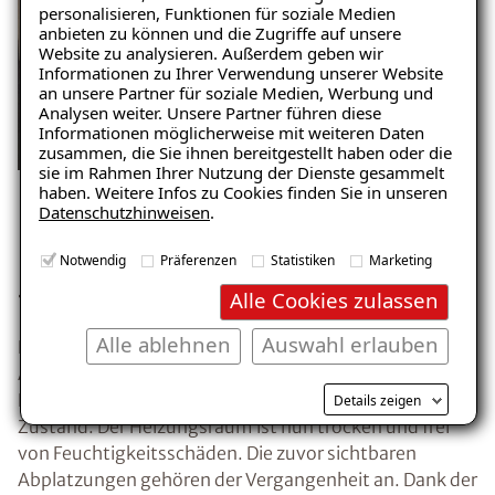
personalisieren, Funktionen für soziale Medien
anbieten zu können und die Zugriffe auf unsere
Website zu analysieren. Außerdem geben wir
Informationen zu Ihrer Verwendung unserer Website
an unsere Partner für soziale Medien, Werbung und
Analysen weiter. Unsere Partner führen diese
Informationen möglicherweise mit weiteren Daten
zusammen, die Sie ihnen bereitgestellt haben oder die
sie im Rahmen Ihrer Nutzung der Dienste gesammelt
haben. Weitere Infos zu Cookies finden Sie in unseren
Datenschutzhinweisen
.
Das Ergebnis: Ein trockener und
Notwendig
Präferenzen
Statistiken
Marketing
funktionaler Heizungsraum
Alle Cookies zulassen
Alle ablehnen
Auswahl erlauben
Nach der erfolgreichen Sanierung durch die
Abdichtungssysteme Scheibli AG präsentiert sich der
Keller in Adlikon b. Andelfingen in einem völlig neuen
Details zeigen
Zustand. Der Heizungsraum ist nun trocken und frei
von Feuchtigkeitsschäden. Die zuvor sichtbaren
Abplatzungen gehören der Vergangenheit an. Dank der