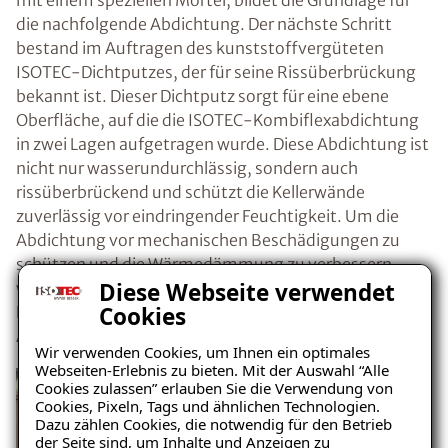
mit einem speziellen Mörtel, bildet die Grundlage für
die nachfolgende Abdichtung. Der nächste Schritt
bestand im Auftragen des kunststoffvergüteten
ISOTEC-Dichtputzes, der für seine Rissüberbrückung
bekannt ist. Dieser Dichtputz sorgt für eine ebene
Oberfläche, auf die die ISOTEC-Kombiflexabdichtung
in zwei Lagen aufgetragen wurde. Diese Abdichtung ist
nicht nur wasserundurchlässig, sondern auch
rissüberbrückend und schützt die Kellerwände
zuverlässig vor eindringender Feuchtigkeit. Um die
Abdichtung vor mechanischen Beschädigungen zu
schützen und die Wärmedämmung zu verbessern,
Diese Webseite verwendet
wurde abschließend eine Schutzschicht aufgebracht.
Cookies
Diese Massnahmen sorgten dafür, dass der Keller in
Adlikon b. Andelfingen nun langfristig trocken bleibt.
Wir verwenden Cookies, um Ihnen ein optimales
Webseiten-Erlebnis zu bieten. Mit der Auswahl “Alle
Cookies zulassen” erlauben Sie die Verwendung von
Cookies, Pixeln, Tags und ähnlichen Technologien.
Dazu zählen Cookies, die notwendig für den Betrieb
der Seite sind, um Inhalte und Anzeigen zu