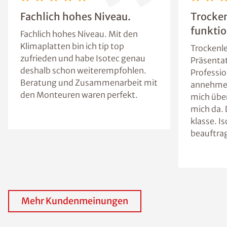
Fachlich hohes Niveau.
Trocke
funktio
Fachlich hohes Niveau. Mit den
Klimaplatten bin ich tip top
Trockenle
zufrieden und habe Isotec genau
Präsentat
deshalb schon weiterempfohlen.
Professio
Beratung und Zusammenarbeit mit
annehme 
den Monteuren waren perfekt.
mich über
mich da. 
klasse. I
beauftra
Mehr Kundenmeinungen