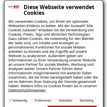
Kombination aus Klimaplatte und Kalkputz sorgt für
Diese Webseite verwendet
ein gesundes Raumklima und verbesserte die
Cookies
Wärmedämmung des Gebäudes erheblich. So wurde
eine dauerhafte und optisch harmonische Lösung
Wir verwenden Cookies, um Ihnen ein optimales
geschaffen, die den Anforderungen des historischen
Webseiten-Erlebnis zu bieten. Mit der Auswahl “Alle
Cookies zulassen” erlauben Sie die Verwendung von
Gebäudes gerecht wurde.
Cookies, Pixeln, Tags und ähnlichen Technologien.
Dazu zählen Cookies, die notwendig für den Betrieb
Schimmelfreies und gesundes
der Seite sind, um Inhalte und Anzeigen zu
personalisieren, Funktionen für soziale Medien
Wohnen in Zürich dank ISOTEC
anbieten zu können und die Zugriffe auf unsere
Website zu analysieren. Außerdem geben wir
Informationen zu Ihrer Verwendung unserer Website
Nach Abschluss der Sanierungsarbeiten präsentierte
an unsere Partner für soziale Medien, Werbung und
sich die Wohnung in Zürich in einem völlig neuen Licht.
Analysen weiter. Unsere Partner führen diese
Informationen möglicherweise mit weiteren Daten
Die zuvor betroffenen Räume waren nun schimmelfrei
zusammen, die Sie ihnen bereitgestellt haben oder die
und boten ein gesundes Wohnklima. Die Klimaplatten
sie im Rahmen Ihrer Nutzung der Dienste gesammelt
hatten ihre Wirkung gezeigt, indem sie die
haben. Weitere Infos zu Cookies finden Sie in unseren
Datenschutzhinweisen
.
Kondensationsfeuchte regulierten und somit die
Schimmelbildung dauerhaft verhinderten. Die
Notwendig
Präferenzen
Statistiken
Marketing
Bewohner konnten die Räume wieder uneingeschränkt