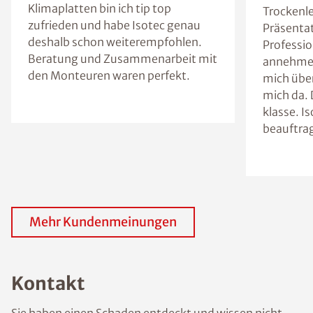
Klimaplatten bin ich tip top
Trockenle
zufrieden und habe Isotec genau
Präsentat
deshalb schon weiterempfohlen.
Professio
Beratung und Zusammenarbeit mit
annehme 
den Monteuren waren perfekt.
mich über
mich da. 
klasse. I
beauftra
Mehr Kundenmeinungen
Kontakt
Sie haben einen Schaden entdeckt und wissen nicht,