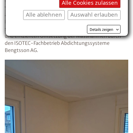
nutzen, ohne gesundheitliche Bedenken. Die
Alle Cookies zulassen
verbesserte Wärmedämmung trug zusätzlich zu einem
Alle ablehnen
Auswahl erlauben
angenehmen Raumklima bei, was den
Energieverbrauch senkte und die Wohnqualität
steigerte. Der Kunde war begeistert von der schnellen
Details zeigen
und effizienten Umsetzung der Massnahmen durch
den ISOTEC-Fachbetrieb Abdichtungssysteme
Bengtsson AG.