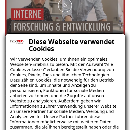
Diese Webseite verwendet
Cookies
Unsere Diplom-Ingenieure prüfen die Wirksamkeit der
Wir verwenden Cookies, um Ihnen ein optimales
am Markt erhältlichen Produkte druch strenge Tests,
Webseiten-Erlebnis zu bieten. Mit der Auswahl “Alle
Versuche und Analysen. Dieses Vorgehen macht uns
Cookies zulassen” erlauben Sie die Verwendung von
Cookies, Pixeln, Tags und ähnlichen Technologien.
unabhängig von Herstellern und lässt uns die
Dazu zählen Cookies, die notwendig für den Betrieb
Möglichkeit, ausschliesslich nach
höchsten
der Seite sind, um Inhalte und Anzeigen zu
Qualitätsmassstäben
zu entscheiden. Gerne binden
personalisieren, Funktionen für soziale Medien
anbieten zu können und die Zugriffe auf unsere
wir auch Studenten und Universitäten in unsere
Website zu analysieren. Außerdem geben wir
Forschungsarbeiten mit ein. Unter anderem die
Informationen zu Ihrer Verwendung unserer Website
Fachhochschulen Münster, Köln und die TU Dresden.
an unsere Partner für soziale Medien, Werbung und
Analysen weiter. Unsere Partner führen diese
Zahlreiche Diplomarbeiten haben wir begleitet. Wir
Informationen möglicherweise mit weiteren Daten
mögen den Wissensdurst und die Neugier der
zusammen, die Sie ihnen bereitgestellt haben oder die