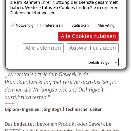
Studenten. Wir wertschätzen ihre Arbeit, mit der sie
sie im Rahmen Ihrer Nutzung der Dienste gesammelt
haben. Weitere Infos zu Cookies finden Sie in unseren
helfen, unsere Produkte und Verfahren noch besser zu
Datenschutzhinweisen
.
machen. Wir sehen ISOTEC als das Know-how-
Unternehmen, wenn es um die fachgerechte
Notwendig
Präferenzen
Statistiken
Marketing
Sanierung von Feuchte- oder Schimmelpilzschäden
Alle Cookies zulassen
geht.
Alle ablehnen
Auswahl erlauben
Details zeigen
„Wir erstellen zu jedem Gewerk in der
Produktentwicklung mehrere Versuchsbecken, in
dem wir die Wirkungsweise und Dichtigkeit
ausführlich testen.“
Diplom-Ingenieur Jörg Bogs | Technischer Leiter
Das bedeutet, bevor ein Produkt oder Gewerk bei
ISOTEC wirklich eingesetzt wird, hat es eine ziemlich