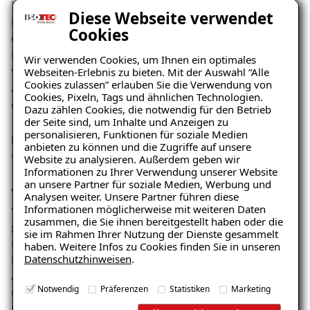
ISOTEC. Das Ergebnis: Feuchtigkeit dringt aus dem
Diese Webseite verwendet
Erdreich in das Mauerwerk ein. Besonders in Hanglagen
Cookies
oder bei Starkregen – wie sie in den letzten Jahren
immer häufiger vorkommen – wird das Problem
Wir verwenden Cookies, um Ihnen ein optimales
verschärft. Die Lösung: Eine professionelle
Webseiten-Erlebnis zu bieten. Mit der Auswahl “Alle
Cookies zulassen” erlauben Sie die Verwendung von
Aussenabdichtung, am besten im Frühling, Sommer
Cookies, Pixeln, Tags und ähnlichen Technologien.
oder Herbst.
Dazu zählen Cookies, die notwendig für den Betrieb
der Seite sind, um Inhalte und Anzeigen zu
personalisieren, Funktionen für soziale Medien
Ein Fall aus der Praxis: Familie Schmitz und ihr
anbieten zu können und die Zugriffe auf unsere
feuchter Keller
Website zu analysieren. Außerdem geben wir
Informationen zu Ihrer Verwendung unserer Website
an unsere Partner für soziale Medien, Werbung und
Wie wichtig eine gute Abdichtung ist, zeigt das Beispiel
Analysen weiter. Unsere Partner führen diese
Informationen möglicherweise mit weiteren Daten
von Familie Schmitz (Name geändert). Sie kauften ein
zusammen, die Sie ihnen bereitgestellt haben oder die
gepflegtes Reihenendhaus aus den 1980er Jahren –
sie im Rahmen Ihrer Nutzung der Dienste gesammelt
mit grossem Keller, aber auch sichtbaren
haben. Weitere Infos zu Cookies finden Sie in unseren
Datenschutzhinweisen
.
Feuchteschäden. Die Ursache: Damals galt Zement als
Abdichtungswunder, doch das Material ist unflexibel
Notwendig
Präferenzen
Statistiken
Marketing
und reisst bei Bewegungen im Boden. Die Experten von
ISOTEC erkannten das Problem bei einer Vor-Ort-