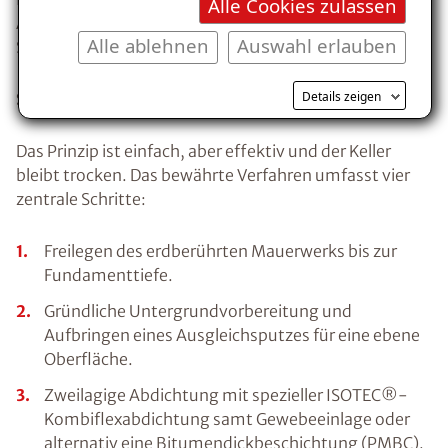
Alle Cookies zulassen
Analyse und entwickelten ein individuelles
Alle ablehnen
Auswahl erlauben
Sanierungskonzept.
Details zeigen
So funktioniert die professionelle Aussenabdichtung
Das Prinzip ist einfach, aber effektiv und der Keller
bleibt trocken. Das bewährte Verfahren umfasst vier
zentrale Schritte:
Freilegen des erdberührten Mauerwerks bis zur
Fundamenttiefe.
Gründliche Untergrundvorbereitung und
Aufbringen eines Ausgleichsputzes für eine ebene
Oberfläche.
Zweilagige Abdichtung mit spezieller ISOTEC®-
Kombiflexabdichtung samt Gewebeeinlage oder
alternativ eine Bitumendickbeschichtung (PMBC).