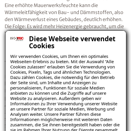
Eine erhöhte Mauerwerksfeuchte kann die
Wärmeleitfähigkeit von Bau- und Dämmstoffen, also
den Wärmeverlust eines Gebäudes, deutlich erhöhen.
Die Folge: Es wird mehr Heizenergie gebraucht, um die
Wandoberflächen wieder aufzuwärmen.
Diese Webseite verwendet
Cookies
Energiesparen mit
Wir verwenden Cookies, um Ihnen ein optimales
trockenen Wänden
Webseiten-Erlebnis zu bieten. Mit der Auswahl “Alle
Cookies zulassen” erlauben Sie die Verwendung von
Cookies, Pixeln, Tags und ähnlichen Technologien.
Im Umkehrschluss heisst das: Mit trockenen Wänden
Dazu zählen Cookies, die notwendig für den Betrieb
der Seite sind, um Inhalte und Anzeigen zu
lassen sich Heizkosten einsparen und gleichzeitig die
personalisieren, Funktionen für soziale Medien
Bausubstanz schützen. „Deshalb lohnen sich
anbieten zu können und die Zugriffe auf unsere
professionelle Abdichtungsmassnahmen, um die
Website zu analysieren. Außerdem geben wir
Informationen zu Ihrer Verwendung unserer Website
Aussenwände eines Hauses vor eindringender Feuchte
an unsere Partner für soziale Medien, Werbung und
zu schützen“, betont Dipl.-Ing. Thomas Molitor,
Analysen weiter. Unsere Partner führen diese
stellvertretender Technischer Leiter von ISOTEC, einem
Informationen möglicherweise mit weiteren Daten
zusammen, die Sie ihnen bereitgestellt haben oder die
Spezialunternehmen für die Beseitigung von Feuchte-
sie im Rahmen Ihrer Nutzung der Dienste gesammelt