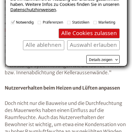
und Schimmelschäden an Gebäuden mit 85
haben. Weitere Infos zu Cookies finden Sie in unseren
Fachbetrieben in Deutschland, Österreich und der
Datenschutzhinweisen
.
Schweiz. „Je nach Ursache der Feuchteschäden
Notwendig
Präferenzen
Statistiken
Marketing
empfehlen sich Massnahmen wie
nachträgliche
Horizontalsperren
, etwa mit ISOTEC®-
Alle Cookies zulassen
Spezialparaffin, gegen aus dem Erdreich kapillar im
Alle ablehnen
Auswahl erlauben
Mauerwerk aufsteigende Feuchtigkeit. Dringt die
Feuchte hingegen seitlich aus dem angrenzenden
Erdreich in die Gebäudehülle ein, helfen bewährte
Details zeigen
mehrstufige Systemlösungen wie die ISOTEC-Aussen-
bzw. Innenabdichtung der Kelleraussenwände.“
Nutzerverhalten beim Heizen und Lüften anpassen
Doch nicht nur die Bauweise und die Durchfeuchtung
des Mauerwerks haben einen Einfluss auf die
Raumfeuchte. Auch das Nutzerverhalten der
Bewohner ist wichtig, um etwa eine Kondensation von
zu hoher Raumluftfeuchte an ausgekühlten Wänden