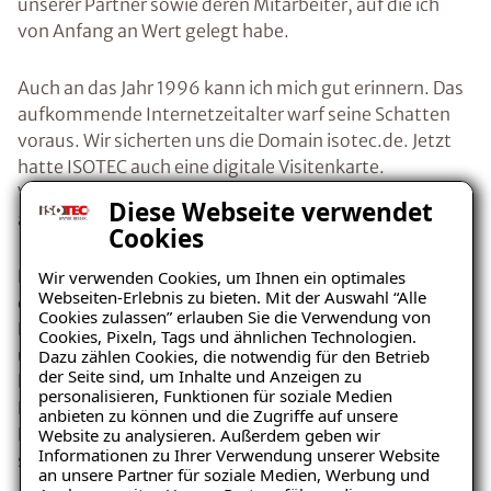
unserer Partner sowie deren Mitarbeiter, auf die ich
von Anfang an Wert gelegt habe.
Auch an das Jahr 1996 kann ich mich gut erinnern. Das
aufkommende Internetzeitalter warf seine Schatten
voraus. Wir sicherten uns die Domain isotec.de. Jetzt
hatte ISOTEC auch eine digitale Visitenkarte.
Visitenkarte im wahrsten Sinn des Wortes, denn mehr
Diese Webseite verwendet
als eine Seite war da nämlich im Internet nicht sichtbar.
Cookies
Die Weiterentwicklung von ISOTEC war und ist aber nur
Wir verwenden Cookies, um Ihnen ein optimales
Webseiten-Erlebnis zu bieten. Mit der Auswahl “Alle
denkbar mit den Ideen und Erfahrungen der ISOTEC-
Cookies zulassen” erlauben Sie die Verwendung von
Partner. Die Gründung des Partner-Beirates, der
Cookies, Pixeln, Tags und ähnlichen Technologien.
unsere Zentrale bei Strategien und Zukunftskonzepten
Dazu zählen Cookies, die notwendig für den Betrieb
der Seite sind, um Inhalte und Anzeigen zu
berät, war eine folgerichtige und wichtige
personalisieren, Funktionen für soziale Medien
Entscheidung. Sie hilft der ISOTEC-Gruppe und mir am
anbieten zu können und die Zugriffe auf unsere
Puls der Zeit, also an den Bedürfnissen der Kunden, zu
Website zu analysieren. Außerdem geben wir
Informationen zu Ihrer Verwendung unserer Website
sein.
an unsere Partner für soziale Medien, Werbung und