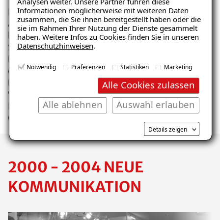
Analysen weiter. Unsere Partner führen diese
Informationen möglicherweise mit weiteren Daten
In diesem Zeitraum fällt für mich eine Bestätigung der
zusammen, die Sie ihnen bereitgestellt haben oder die
Anfangserfolge. Neben der sicheren und qualitativ
sie im Rahmen Ihrer Nutzung der Dienste gesammelt
hochwertigen Sanierung von Feuchte- und
haben. Weitere Infos zu Cookies finden Sie in unseren
Datenschutzhinweisen
.
Schimmelpilzschäden bietet ISOTEC potentiellen
Existenzgründern als Partnern des ISOTEC-Systems
Notwendig
Präferenzen
Statistiken
Marketing
eine sichere Zukunft. Dies fällt auch dem Deutschen
Franchise-Verband und dem
Alle Cookies zulassen
Wirtschaftsmagazin “impulse“ auf. Beide ehren
Alle ablehnen
Auswahl erlauben
ISOTEC 1998 mit der Verleihung des „Franchise-
Geber-Preises“.
Details zeigen
2000 - 2004 NEUE
KOMMUNIKATION