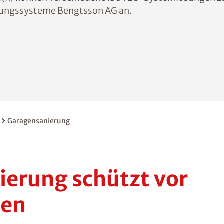
tungssysteme Bengtsson AG an.
Garagensanierung
erung schützt vor
den