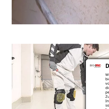
D
Wi
bi
vo
di
pe
Zu
In
so