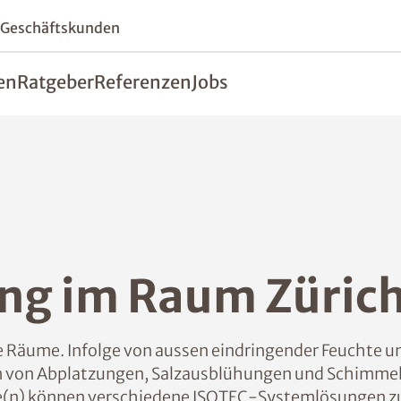
 Geschäftskunden
en
Ratgeber
Referenzen
Jobs
ng im Raum Züric
 Räume. Infolge von aussen eindringender Feuchte un
m von Abplatzungen, Salzausblühungen und Schimmel
e(n) können verschiedene ISOTEC-Systemlösungen 