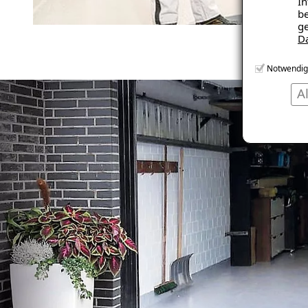
In
be
ge
D
Notwendig
A