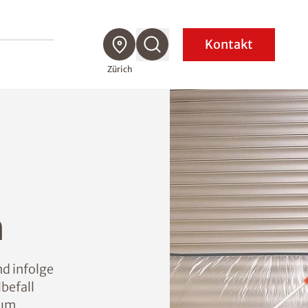
Kontakt
Zürich
h
d infolge
befall
zum