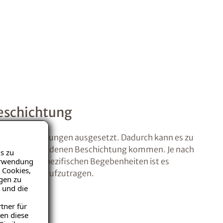
eschichtung
 Beanspruchungen ausgesetzt. Dadurch kann es zu
der ggf. vorhandenen Beschichtung kommen. Je nach
s zu
Verwendung
und objektspezifischen Begebenheiten ist es
 Cookies,
eschichtung aufzutragen.
igen zu
 und die
tner für
en diese