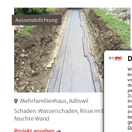
Aussenabdichtung
D
Wi
bi
vo
di
pe
Zu
Mehrfamilienhaus, Adliswil
In
so
Schaden: Wasserschaden, Risse im Beton,
In
be
feuchte Wand
ge
D
Projekt ansehen