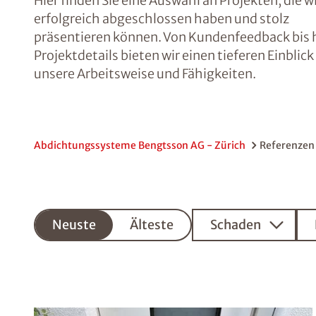
Hier finden Sie eine Auswahl an Projekten, die w
erfolgreich abgeschlossen haben und stolz
präsentieren können. Von Kundenfeedback bis 
Projektdetails bieten wir einen tieferen Einblick 
unsere Arbeitsweise und Fähigkeiten.
Abdichtungssysteme Bengtsson AG - Zürich
Referenzen
Neuste
Neuste
Älteste
Schaden