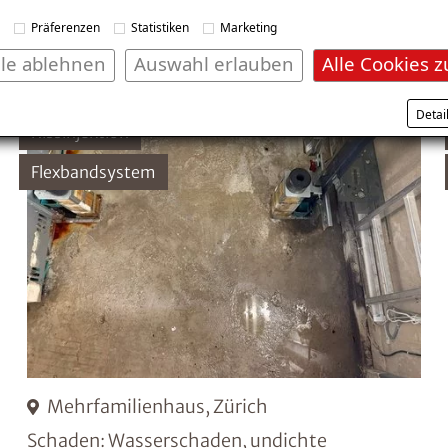
Präferenzen
Statistiken
Marketing
lle ablehnen
Auswahl erlauben
Alle Cookies z
Detai
Rissinjektion
Flexbandsystem
Mehrfamilienhaus, Zürich
Schaden: Wasserschaden, undichte