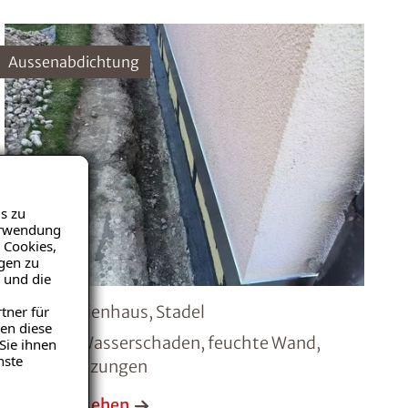
Aussenabdichtung
s zu
Verwendung
 Cookies,
igen zu
 und die
Einfamilienhaus, Stadel
tner für
en diese
Schaden: Wasserschaden, feuchte Wand,
Sie ihnen
nste
Putzabplatzungen
Projekt ansehen