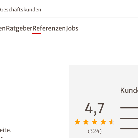
 Geschäftskunden
en
Ratgeber
Referenzen
Jobs
Kund
4,7
eite.
324
(
)