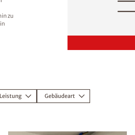
ir
hin zu
in
Leistung
Gebäudeart