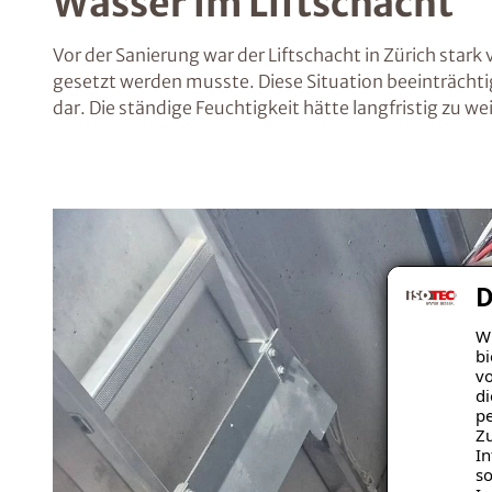
Wasser im Liftschacht
Vor der Sanierung war der Liftschacht in Zürich sta
gesetzt werden musste. Diese Situation beeinträchtig
dar. Die ständige Feuchtigkeit hätte langfristig zu 
D
Wi
bi
vo
di
pe
Zu
In
so