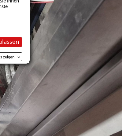
Sie ihnen
nste
ulassen
ls zeigen