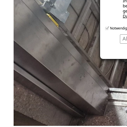
In
be
ge
D
Notwendig
A