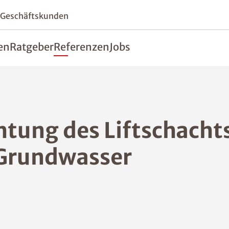
 Geschäftskunden
en
Ratgeber
Referenzen
Jobs
tung des Liftschachts
Grundwasser