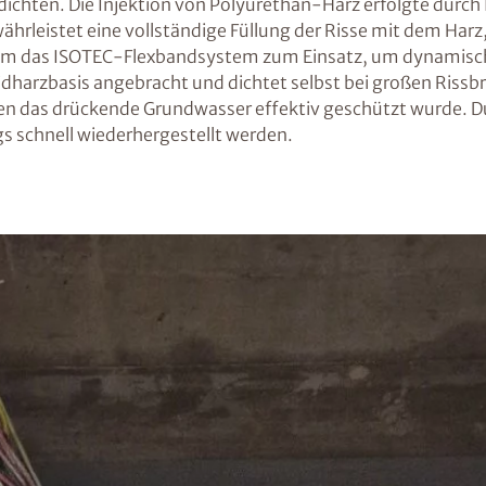
ichten. Die Injektion von Polyurethan-Harz erfolgte durch 
rleistet eine vollständige Füllung der Risse mit dem Harz,
u kam das ISOTEC-Flexbandsystem zum Einsatz, um dynamis
idharzbasis angebracht und dichtet selbst bei großen Riss
egen das drückende Grundwasser effektiv geschützt wurde. D
 schnell wiederhergestellt werden.