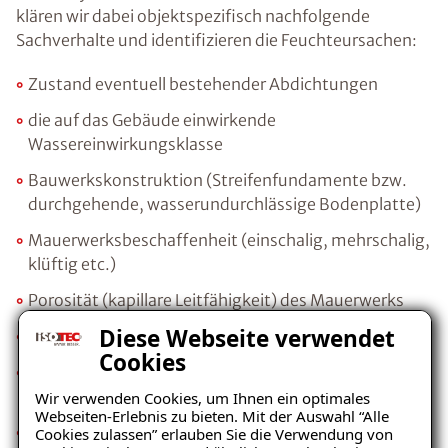
klären wir dabei objektspezifisch nachfolgende
Sachverhalte und identifizieren die Feuchteursachen:
Zustand eventuell bestehender Abdichtungen
die auf das Gebäude einwirkende
Wassereinwirkungsklasse
Bauwerkskonstruktion (Streifenfundamente bzw.
durchgehende, wasserundurchlässige Bodenplatte)
Mauerwerksbeschaffenheit (einschalig, mehrschalig,
klüftig etc.)
Porosität (kapillare Leitfähigkeit) des Mauerwerks
Diese Webseite verwendet
Gehalt an bauschädlichen Salzen
Cookies
Wärmedämmwert der vorhandenen
Aussenwandkonstruktion
Wir verwenden Cookies, um Ihnen ein optimales
Webseiten-Erlebnis zu bieten. Mit der Auswahl “Alle
nutzerbedingtes Raumklima und Lüftungsverhalten
Cookies zulassen” erlauben Sie die Verwendung von