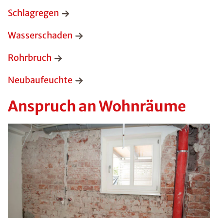
Schlagregen
Wasserschaden
Rohrbruch
Neubaufeuchte
Anspruch an Wohnräume