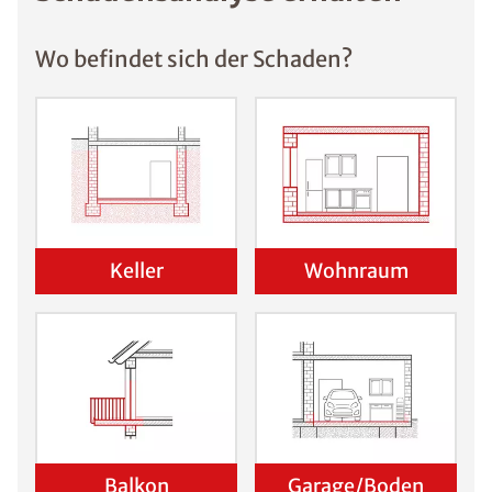
Wo befindet sich der Schaden?
Keller
Wohnraum
Balkon
Garage/Boden