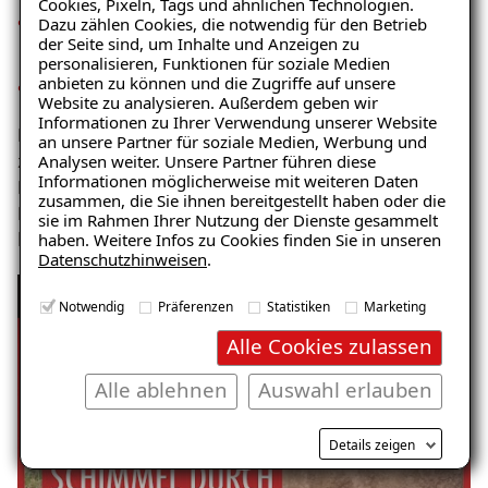
Cookies, Pixeln, Tags und ähnlichen Technologien.
Baustofffeuchte bzw. jahreszeitlich bedingte
Dazu zählen Cookies, die notwendig für den Betrieb
der Seite sind, um Inhalte und Anzeigen zu
Schwankungen der Baustofffeuchte
personalisieren, Funktionen für soziale Medien
anbieten zu können und die Zugriffe auf unsere
Zustand wasserführender Leitungen (Leckagen etc.)
Website zu analysieren. Außerdem geben wir
Ratgeber „Sofort-Tipps gegen
Informationen zu Ihrer Verwendung unserer Website
Es gibt verschiedene Arten von Feuchtigkeit. Hier
Feuchtigkeit“
an unsere Partner für soziale Medien, Werbung und
Analysen weiter. Unsere Partner führen diese
zeigen und erklären wir seitlich eindringende Feuchte.
– jetzt kostenlos
Informationen möglicherweise mit weiteren Daten
Ein häufiges Problem bei Kellerwänden, die sich in
zusammen, die Sie ihnen bereitgestellt haben oder die
herunterladen!
Form von Salzausblühungen, Putzabplatzungen, bis
sie im Rahmen Ihrer Nutzung der Dienste gesammelt
haben. Weitere Infos zu Cookies finden Sie in unseren
hin zur Schimmelpilzbildung zeigen.
Datenschutzhinweisen
.
Ursachen von Feuchtigkeit und Schimmel:
E-Mail eingeben
Notwendig
Präferenzen
Statistiken
Marketing
Seitlich eindringende Feuchtigkeit
Alle Cookies zulassen
Alle ablehnen
Auswahl erlauben
Kostenlosen Ratgeber anfordern
Details zeigen